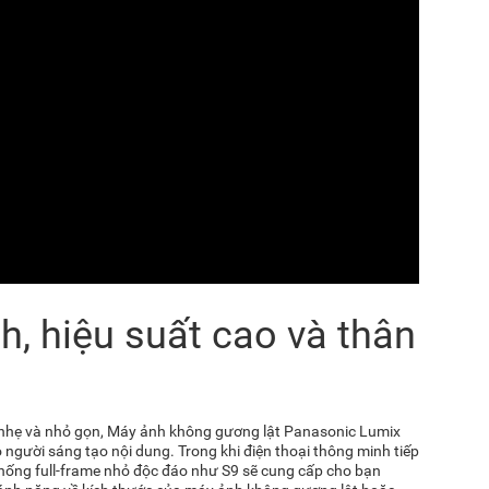
, hiệu suất cao và thân
 nhẹ và nhỏ gọn, Máy ảnh không gương lật
Panasonic Lumix
 người sáng tạo nội dung. Trong khi điện thoại thông minh tiếp
 thống full-frame nhỏ độc đáo như S9 sẽ cung cấp cho bạn