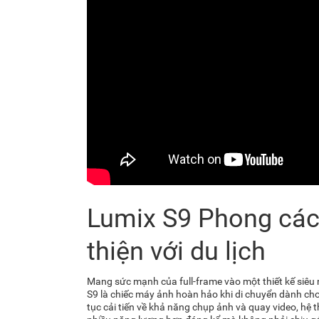
Lumix S9 Phong cách
thiện với du lịch
Mang sức mạnh của full-frame vào một thiết kế siêu
S9
là chiếc máy ảnh hoàn hảo khi di chuyển dành cho
tục cải tiến về khả năng chụp ảnh và quay video, hệ