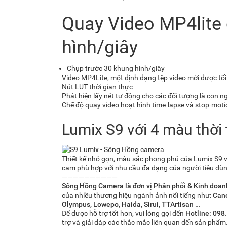
Quay Video MP4lite
hình/giây
Chụp trước 30 khung hình/giây
Video MP4Lite, một định dạng tệp video mới được tối
Nút LUT thời gian thực
Phát hiện lấy nét tự động cho các đối tượng là con ng
Chế độ quay video hoạt hình time-lapse và stop-mot
Lumix S9 với 4 màu thời 
Thiết kế nhỏ gọn, màu sắc phong phú của Lumix S9 vớ
cam phù hợp với nhu cầu đa dạng của người tiêu dùn
——————————
Sông Hồng Camera là đơn vị Phân phối & Kinh doa
của nhiều thương hiệu ngành ảnh nổi tiếng như:
Cano
Olympus, Lowepo, Haida, Sirui, TTArtisan …
Để được hỗ trợ tốt hơn, vui lòng gọi đến
Hotline: 098
trợ và giải đáp các thắc mắc liên quan đến sản phẩm