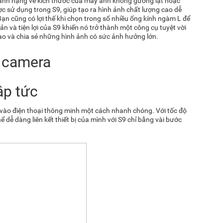
ánh nặng về kích thước của máy ảnh không gương lật hoặc
 sử dụng trong S9, giúp tạo ra hình ảnh chất lượng cao dễ
Bạn cũng có lợi thế khi chọn trong số nhiều ống kính ngàm L để
n và tiện lợi của S9 khiến nó trở thành một công cụ tuyệt vời
 và chia sẻ những hình ảnh có sức ảnh hưởng lớn.
ập tức
vào điện thoại thông minh một cách nhanh chóng. Với tốc độ
ể dễ dàng liên kết thiết bị của mình với S9 chỉ bằng vài bước