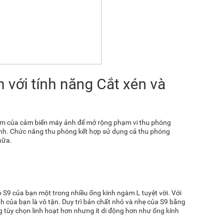
 với tính năng Cắt xén và
âm của cảm biến máy ảnh để mở rộng phạm vi thu phóng
 ảnh. Chức năng thu phóng kết hợp sử dụng cả thu phóng
nữa.
 S9 của bạn một trong nhiều ống kính ngàm L tuyệt vời. Với
h của bạn là vô tận. Duy trì bản chất nhỏ và nhẹ của S9 bằng
 tùy chọn linh hoạt hơn nhưng ít di động hơn như ống kính