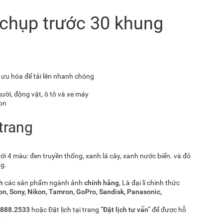
 chụp trước 30 khung
 ưu hóa để tải lên nhanh chóng
ười, động vật, ô tô và xe máy
ion
trang
i 4 màu: đen truyền thống, xanh lá cây, xanh nước biển. và đỏ
g.
nh
các sản phẩm ngành ảnh
chính hãng
, Là đại lí chính thức
n, Sony, Nikon, Tamron, GoPro, Sandisk, Panasonic,
.888.2533
hoặc Đặt lịch tại trang
“Đặt lịch tư vấn”
để được hỗ
.