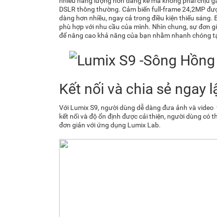
nhiều năng lượng hơn đáng kể mà không phải chịu g
DSLR thông thường. Cảm biến full-frame 24,2MP được
dàng hơn nhiều, ngay cả trong điều kiện thiếu sáng. 
phù hợp với nhu cầu của mình. Nhìn chung, sự đơn giả
để nâng cao khả năng của bạn nhằm nhanh chóng tạo
Kết nối và chia sẻ ngay l
Với Lumix S9, người dùng dễ dàng đưa ảnh và video 
kết nối và độ ổn định được cải thiện, người dùng có th
đơn giản với ứng dụng Lumix Lab.