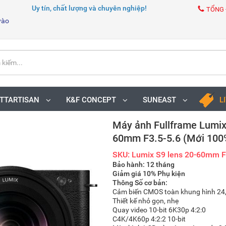
Uy tín, chất lượng và chuyên nghiệp!
TỔNG 
vào
TTARTISAN
K&F CONCEPT
SUNEAST
L
Máy ảnh Fullframe Lumix 
60mm F3.5-5.6 (Mới 100
SKU: Lumix S9 lens 20-60mm F
Bảo hành: 12 tháng
Giảm giá 10% Phụ kiện
Thông Số cơ bản:
Cảm biến CMOS toàn khung hình 2
Thiết kế nhỏ gọn, nhẹ
Quay video 10-bit 6K30p 4:2:0
C4K/4K60p 4:2:2 10-bit