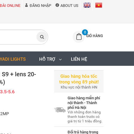
ĐÀI ONLINE
ĐĂNG NHẬP
ABOUT US
0
GIỎ HÀNG
IYADI LIGHTS
HỖ TRỢ
LIÊN HỆ
S9 + lens 20-
Giao hàng hỏa tốc
%)
trong vòng 89 phút!
Khu vực nội thành HN
3.5-5.6
Giao hàng miễn phí
nội thành - Thành
phố Hà Nội
Với những đơn hàng
4,2MP
thanh toán trước có
giá trị từ 1 triệu đồng.
Đổi trả hàng trong