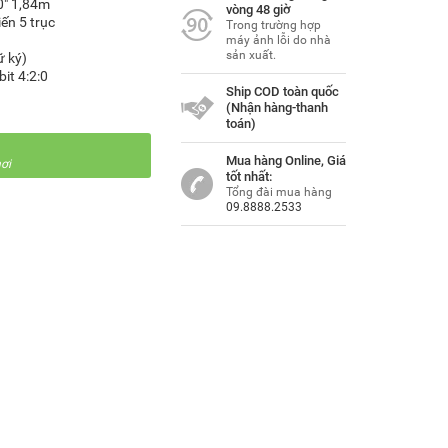
0″ 1,84m
vòng 48 giờ
ến 5 trục
Trong trường hợp
máy ảnh lỗi do nhà
sản xuất.
ữ ký)
it 4:2:0
Ship COD toàn quốc
(Nhận hàng-thanh
toán)
Mua hàng Online, Giá
ơi
tốt nhất:
Tổng đài mua hàng
09.8888.2533