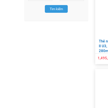
Tìm kiếm
Thẻ 
II U3
280m
1,495