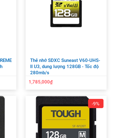
TREME
Thẻ nhớ SDXC Suneast V60-UHS-
nh
II U3, dung lượng 128GB - Tốc độ
280mb/s
1,785,000₫
-9%