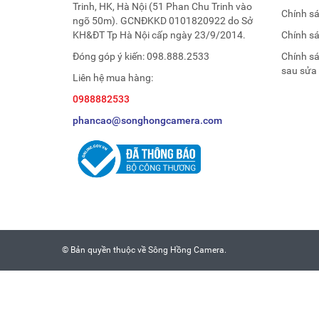
Trinh, HK, Hà Nội (51 Phan Chu Trinh vào
Chính s
ngõ 50m). GCNĐKKD 0101820922 do Sở
KH&ĐT Tp Hà Nội cấp ngày 23/9/2014.
Chính s
Đóng góp ý kiến:
098.888.2533
Chính s
sau sửa
Liên hệ mua hàng:
0988882533
phancao@songhongcamera.com
© Bản quyền thuộc về
Sông Hồng Camera
.