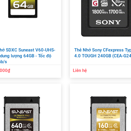
nhớ SDXC Suneast V60-UHS-
Thẻ Nhớ Sony CFexpress Ty
, dung lượng 64GB - Tốc độ
4.0 TOUGH 240GB (CEA-G2
b/s
,000₫
Liên hệ