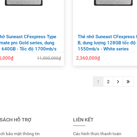
hớ Suneast CFexpress Type
Thẻ nhớ Suneast CFexpress 
imate pro Gold series, dung
B, dung lượng 128GB tốc độ
 640GB - Tốc độ 1700mb/s
1550mb/s - White series
5,000₫
2,360,000₫
11,000,000₫
1
2
 SÁCH HỖ TRỢ
LIÊN KẾT
ch bảo mật thông tin
Các hình thức thanh toán