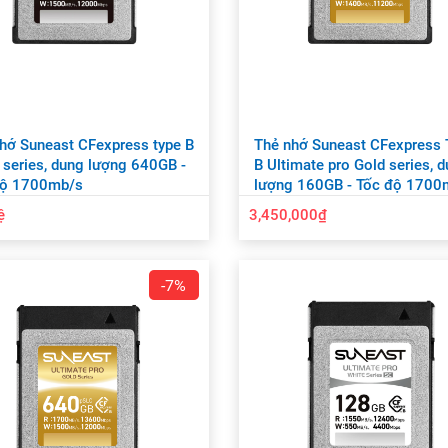
hớ Suneast CFexpress type B
Thẻ nhớ Suneast CFexpress 
 series, dung lượng 640GB -
B Ultimate pro Gold series, 
độ 1700mb/s
lượng 160GB - Tốc độ 1700
ệ
3,450,000₫
-7%