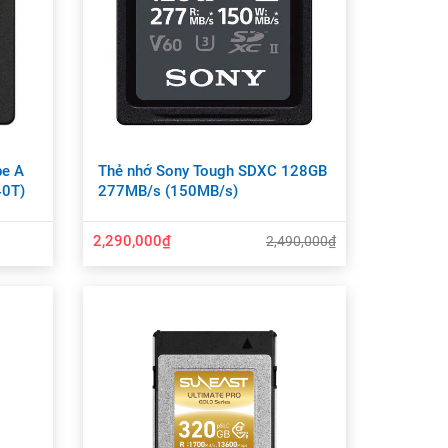
pe A
Thẻ nhớ Sony Tough SDXC 128GB
40T)
277MB/s (150MB/s)
2,290,000₫
2,490,000₫