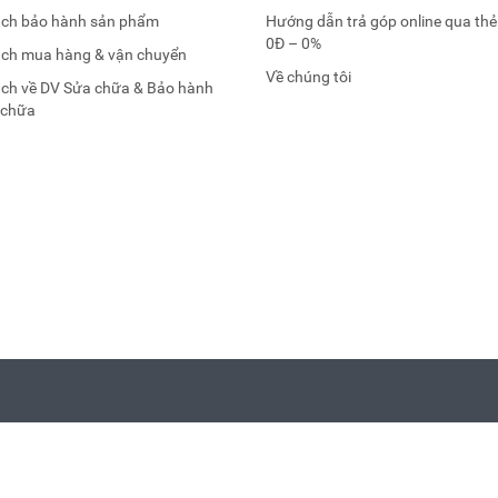
ách bảo hành sản phẩm
Hướng dẫn trả góp online qua thẻ
0Đ – 0%
ách mua hàng & vận chuyển
Về chúng tôi
ách về DV Sửa chữa & Bảo hành
 chữa