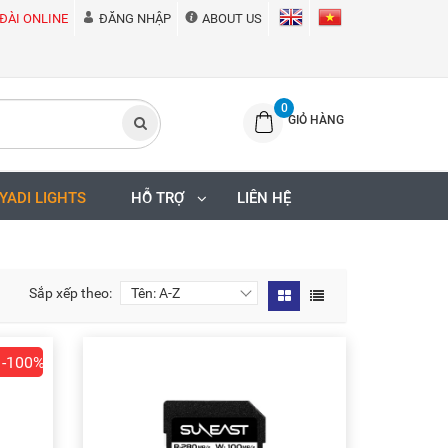
ĐÀI ONLINE
ĐĂNG NHẬP
ABOUT US
0
GIỎ HÀNG
IYADI LIGHTS
HỖ TRỢ
LIÊN HỆ
Sắp xếp theo:
-100%