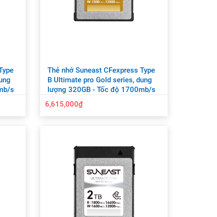
Type
Thẻ nhớ Suneast CFexpress Type
dung
B Ultimate pro Gold series, dung
mb/s
lượng 320GB - Tốc độ 1700mb/s
6,615,000₫