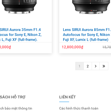
SIRUI Aurora 35mm F1.4
Lens SIRUI Aurora 85mm F1
ocus for Sony E, Nikon Z,
Autofocus for Sony E, Nikon 
L, Fuji XF (full-frame).
Fuji XF, Lumix L (full-frame)
0,000₫
12,800,000₫
15,7
1
2
 SÁCH HỖ TRỢ
LIÊN KẾT
ch bảo mật thông tin
Các hình thức thanh toán