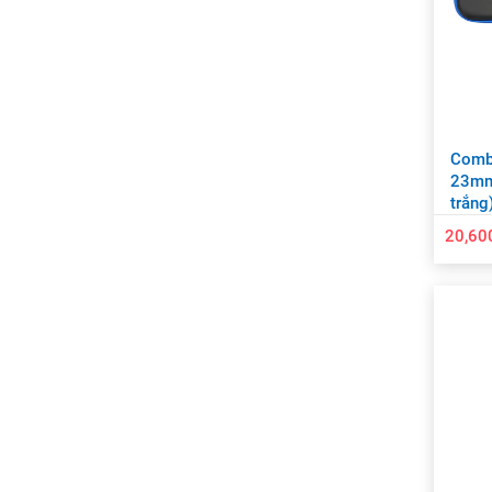
Combo
23mm
trắng)
20,60