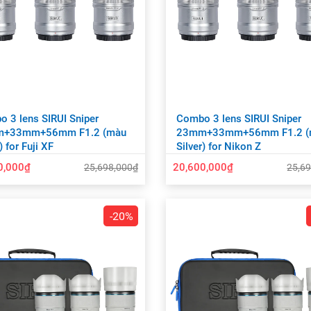
 3 lens SIRUI Sniper
Combo 3 lens SIRUI Sniper
+33mm+56mm F1.2 (màu
23mm+33mm+56mm F1.2 (
) for Fuji XF
Silver) for Nikon Z
0,000₫
20,600,000₫
25,698,000₫
25,6
-20%