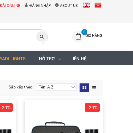
ĐÀI ONLINE
ĐĂNG NHẬP
ABOUT US
0
GIỎ HÀNG
IYADI LIGHTS
HỖ TRỢ
LIÊN HỆ
Sắp xếp theo:
-20%
-20%