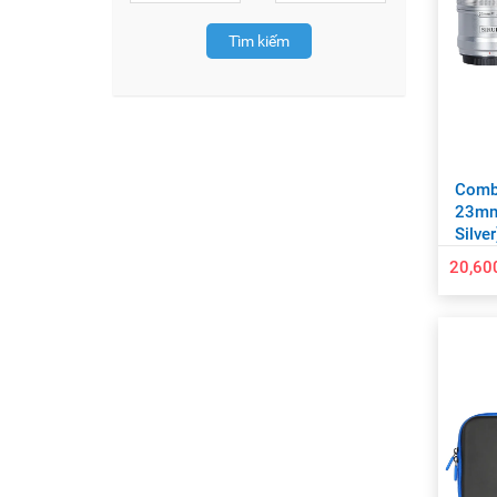
Tìm kiếm
Combo
23mm
Silver
20,60