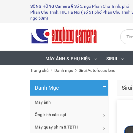
SÔNG HỒNG
Camera
Số 5, ngõ Phan Chu Trinh, phố
Phan Chu Trinh, HK, Hà Nội ( số 51 phố Phan Chu Trinh 
ngõ 50m)
MÁY ẢNH & PHỤ KIỆN
SIRUI
Trang chủ
Danh mục
Sirui Autofocus lens
Danh Mục
Siru
Máy ảnh
Ống kính các loại
Máy quay phim & TBTH