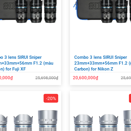
 3 lens SIRUI Sniper
Combo 3 lens SIRUI Sniper
+33mm+56mm F1.2 (màu
23mm+33mm+56mm F1.2 (
n) for Fuji XF
Carbon) for Nikon Z
0,000₫
20,600,000₫
25,698,000₫
25,6
-20%