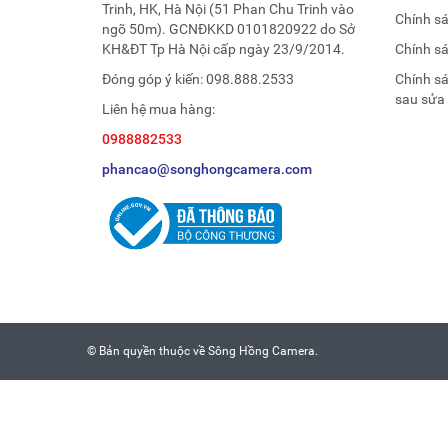
Trinh, HK, Hà Nội (51 Phan Chu Trinh vào
Chính s
ngõ 50m). GCNĐKKD 0101820922 do Sở
KH&ĐT Tp Hà Nội cấp ngày 23/9/2014.
Chính s
Đóng góp ý kiến:
098.888.2533
Chính s
sau sửa
Liên hệ mua hàng:
0988882533
phancao@songhongcamera.com
© Bản quyền thuộc về
Sông Hồng Camera
.