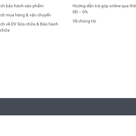
ách bảo hành sản phẩm
Hướng dẫn trả góp online qua thẻ
0Đ – 0%
ách mua hàng & vận chuyển
Về chúng tôi
ách về DV Sửa chữa & Bảo hành
 chữa