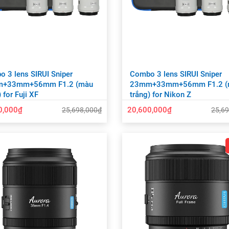
 3 lens SIRUI Sniper
Combo 3 lens SIRUI Sniper
+33mm+56mm F1.2 (màu
23mm+33mm+56mm F1.2 (
 for Fuji XF
trắng) for Nikon Z
0,000₫
20,600,000₫
25,698,000₫
25,6