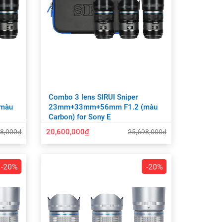
Combo 3 lens SIRUI Sniper
màu
23mm+33mm+56mm F1.2 (màu
Carbon) for Sony E
20,600,000₫
98,000₫
25,698,000₫
-20%
-20%