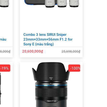
Combo 3 lens SIRUI Sniper
màu
23mm+33mm+56mm F1.2 for
Sony E (màu trắng)
20,600,000₫
98,000₫
25,698,000₫
-19%
-100%