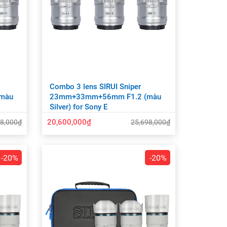
Combo 3 lens SIRUI Sniper
màu
23mm+33mm+56mm F1.2 (màu
Silver) for Sony E
20,600,000₫
98,000₫
25,698,000₫
-20%
-20%