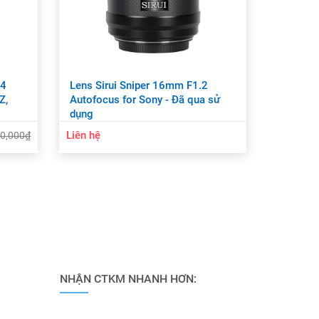
.4
Lens Sirui Sniper 16mm F1.2
Z,
Autofocus for Sony - Đã qua sử
dụng
Liên hệ
00,000₫
NHẬN CTKM NHANH HƠN: