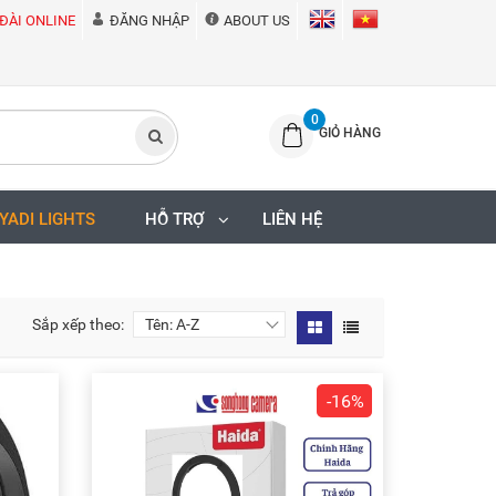
ĐÀI ONLINE
ĐĂNG NHẬP
ABOUT US
0
GIỎ HÀNG
IYADI LIGHTS
HỖ TRỢ
LIÊN HỆ
Sắp xếp theo:
-16%