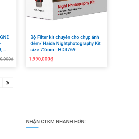
d GND
Bộ Filter kit chuyên cho chụp ảnh
-
đêm/ Haida Nightphotography Kit
9;
size 72mm - HD4769
1,990,000₫
90,000₫
NHẬN CTKM NHANH HƠN: