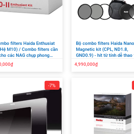
mbo filters Haida Enthusiat
Bộ combo filters Haida Nano
I (Hệ M10) / Combo filters cần
Magnetic kit (CPL, ND1.8,
 cho các NAG chụp phong
GND0.9) - hít từ tính dễ thao 
 - HD4705
HD4755
0,000₫
4,990,000₫
-7%