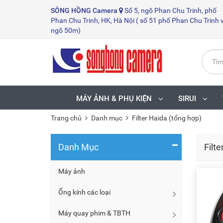
SÔNG HỒNG
Camera
Số 5, ngõ Phan Chu Trinh, phố
Phan Chu Trinh, HK, Hà Nội ( số 51 phố Phan Chu Trinh 
ngõ 50m)
MÁY ẢNH & PHỤ KIỆN
SIRUI
Trang chủ
Danh mục
Filter Haida (tổng hợp)
Danh Mục
Filte
Máy ảnh
Ống kính các loại
Máy quay phim & TBTH