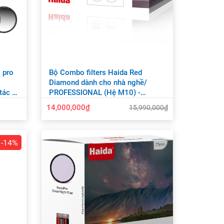
 pro
Bộ Combo filters Haida Red
Diamond dành cho nhà nghề/
tác -
PROFESSIONAL (Hệ M10) -
HD4317
14,000,000₫
15,990,000₫
-14%