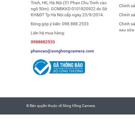
Trinh, HK, Hà Nội (51 Phan Chu Trinh vào
Chính s
ngõ 50m). GCNĐKKD 0101820922 do Sở
KH&ĐT Tp Hà Nội cấp ngày 23/9/2014.
Chính s
Đóng góp ý kiến:
098.888.2533
Chính s
sau sửa
Liên hệ mua hàng:
0988882533
phancao@songhongcamera.com
© Bản quyền thuộc về
Sông Hồng Camera
.