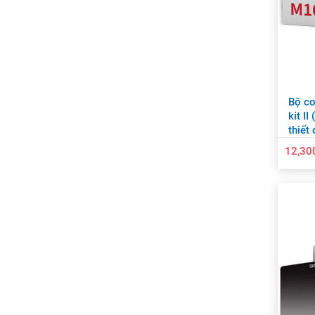
Bộ co
kit I
thiết
cảnh
12,30