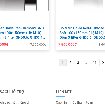
lter Haida Red-Diamond GND
Bộ filter Haida Red-Diamon
um 100x150mm (Hệ M10).
Soft 100x150mm (Hệ M10) 
m 3 filter GND0.6; GND0.9;
Gồm 3 filter GND0.6; GND0.
.2 stop) - HD4313
GND1.2 stop) - HD4312
,000₫
7,500,000₫
7,990,000₫
8,6
1
2
3
…
11
 SÁCH HỖ TRỢ
LIÊN KẾT
ch bảo mật thông tin
Các hình thức thanh toán