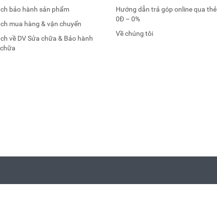
ách bảo hành sản phẩm
Hướng dẫn trả góp online qua thẻ
0Đ – 0%
ách mua hàng & vận chuyển
Về chúng tôi
ách về DV Sửa chữa & Bảo hành
 chữa