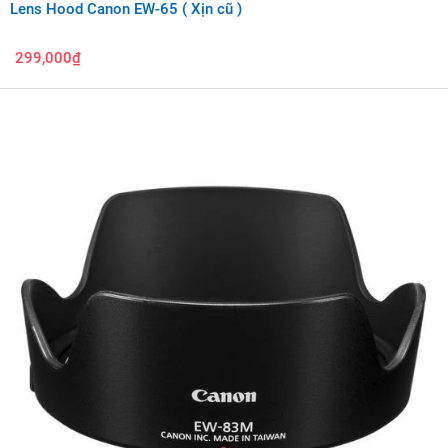
Lens Hood Canon EW-65 ( Xịn cũ )
299,000₫