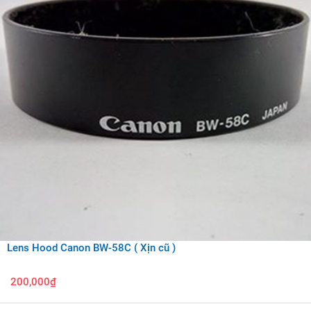
Lens Hood Canon BW-58C ( Xịn cũ )
200,000₫