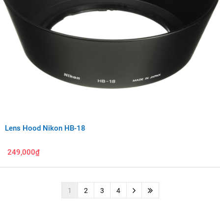
Lens Hood Nikon HB-18
249,000₫
1
2
3
4