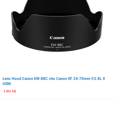
Lens Hood Canon EW-88C cho Canon EF 24-70mm f/2.8L II
USM
Liên hệ