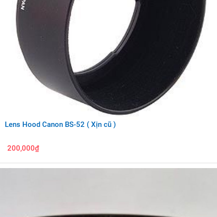
Lens Hood Canon BS-52 ( Xịn cũ )
200,000₫