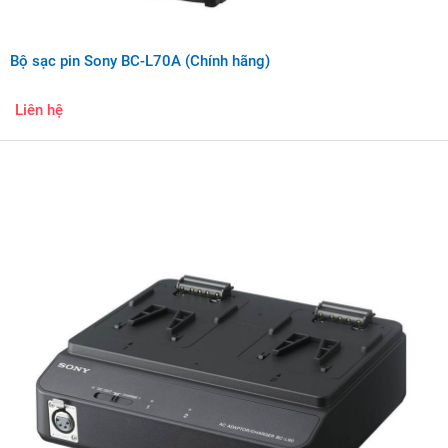
Bộ sạc pin Sony BC-L70A (Chính hãng)
Liên hệ