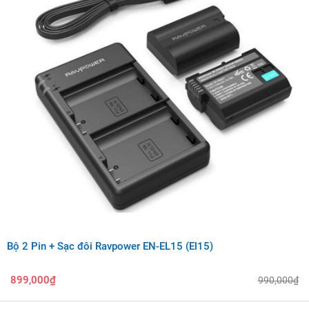
Bộ 2 Pin + Sạc đôi Ravpower EN-EL15 (El15)
899,000₫
990,000₫