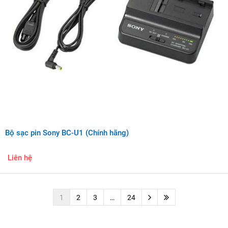
Bộ sạc pin Sony BC-U1 (Chính hãng)
Liên hệ
1
2
3
…
24