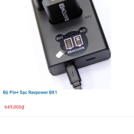
Bộ Pin+ Sạc Ravpower BX1
649,000₫