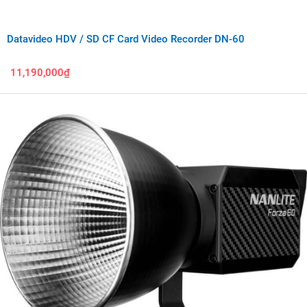
Datavideo HDV / SD CF Card Video Recorder DN-60
11,190,000₫