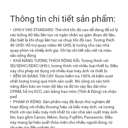
Thông tin chi tiết sản phẩm:
• UHS-II V60 STANDARD: Thẻ nhớ tốc độ cao dễ dàng để xử lý
các luồng dữ liệu liên tục và ngăn chặn sự gián đoạn dữ liệu,
đặc biệt là khi chụp liên tục và chụp tốc độ cao. Tương thích
4K UHD: Hỗ trợ quay video 4K UHD, lý tưởng cho các nhà
quay phim và nhiếp ảnh gia. Ghi lại chi tiết sắc nét và màu
sắc sống động
• KHẢ NĂNG TƯƠNG THÍCH RỘNG RÃI: Tương thích với
SD/SDHC/SDXC UHS-I, tương thích với nhiều loại thiết bị. Điều
này cho phép sử dụng với nhiều loại máy ảnh và thiết bị
• BỀN VÀ ĐÁNG TIN CẬY: Được kiểm tra 100% về kiểm soát
chất lượng trong quá trình sản xuất. Nó cũng có các tính
năng đảm bảo an toàn dữ liệu và độ tin cậy lâu dài như
CPRM, hỗ trợ ECC, cân bằng hao mòn (Tĩnh & Động) và chặn
pad
• PHẠM VI RỘNG: Sản phẩm này đã được thử nghiệm để
hoạt động với nhiều thương hiệu và kiểu máy ảnh, và tương
thích với các kiểu máy mới nhất từ các nhà sản xuất máy ảnh
lớn, bao gồm Canon, Nikon, Sony, Fujifilm, Panasonic. Điều
này mang lại hiệu suất thỏa mãn cho nhiều người dùng, từ
chuyên gia đến nghiệp dư