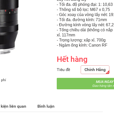
- Tối đa. độ phóng đại: 1: 10,63 
- Thông số bộ lọc: M67 x 0,75
- Góc xoay của vòng lấy nét: 19
- Tối đa. đường kính: 71mm
- Đường kính vòng lấy nét: 67
- Tổng chiều dài (không có nắp 
xỉ. 117mm
- Trọng lượng: xấp xỉ. 700g
- Ngàm ống kính: Canon RF
Hết hàng
Tiêu đề
Chính Hãng
 phí
MUA NGAY
Giao hàng tận n
 kiện liên quan
Bình luận