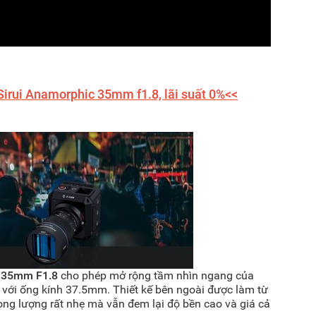
Sirui Anamorphic 35mm f1.8, lãi suất 0%<<
i 35mm F1.8
cho phép mở rộng tầm nhìn ngang của
 với ống kính 37.5mm. Thiết kế bên ngoài được làm từ
ọng lượng rất nhẹ mà vẫn đem lại độ bền cao và giá cả