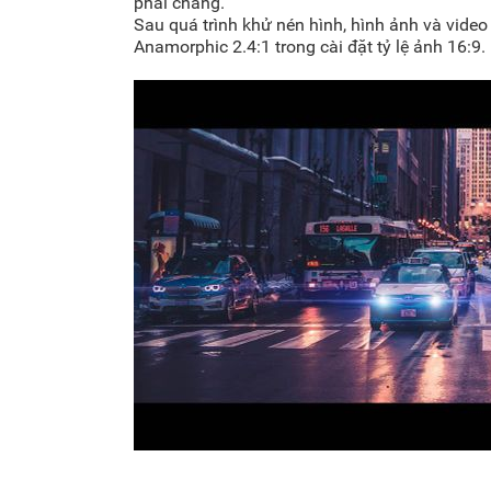
phải chăng.
Sau quá trình khử nén hình, hình ảnh và video 
Anamorphic 2.4:1 trong cài đặt tỷ lệ ảnh 16:9.