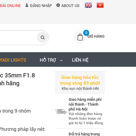
ĐÀI ONLINE
ĐĂNG NHẬP
ABOUT US
0
GIỎ HÀNG
IYADI LIGHTS
HỖ TRỢ
LIÊN HỆ
ic 35mm F1.8
Giao hàng hỏa tốc
nh hãng
trong vòng 89 phút!
Khu vực nội thành HN
Giao hàng miễn phí
nội thành - Thành
phố Hà Nội
nh trong 9 nhóm
Với những đơn hàng
thanh toán trước có
giá trị từ 1 triệu đồng.
Phương pháp lấy nét:
Đổi trả hàng trong