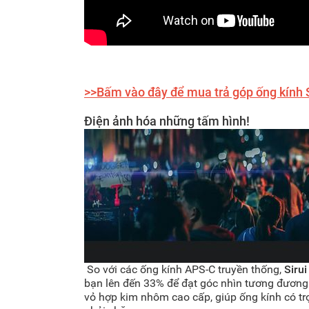
>>Bấm vào đây để mua trả góp ống kính 
Điện ảnh hóa những tấm hình!
So với các ống kính APS-C truyền thống,
Siru
bạn lên đến 33% để đạt góc nhìn tương đương
vỏ hợp kim nhôm cao cấp, giúp ống kính có tr