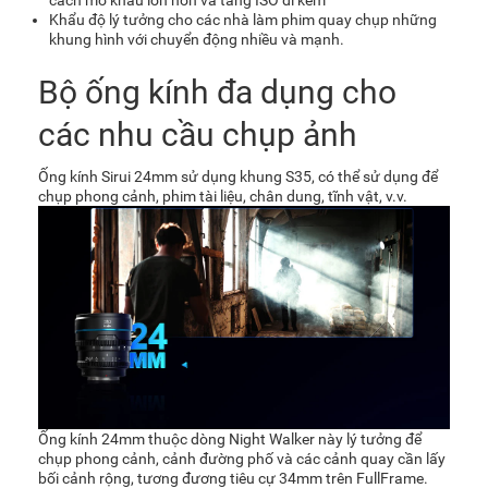
cách mở khẩu lớn hơn và tăng ISO đi kèm
Khẩu độ lý tưởng cho các nhà làm phim quay chụp những
khung hình với chuyển động nhiều và mạnh.
Bộ ống kính đa dụng cho
các nhu cầu chụp ảnh
Ống kính Sirui 24mm sử dụng khung S35, có thể sử dụng để
chụp phong cảnh, phim tài liệu, chân dung, tĩnh vật, v.v.
Ống kính 24mm thuộc dòng Night Walker này lý tưởng để
chụp phong cảnh, cảnh đường phố và các cảnh quay cần lấy
bối cảnh rộng, tương đương tiêu cự 34mm trên FullFrame.