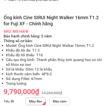
Ống kính Cine SIRUI Night Walker 16mm T1.2
for Fuji XF - Chính hãng
SKU: MS16X-B
Bảo hành chính hãng: 2 năm
Thông số cơ bản:
Model: Ống kính Cine SIRUI Night Walker 16mm T1.2
Khẩu độ tối đa: T1.2
Khẩu độ tối thiểu: T16
Cấu tạo ống kính: Thành phần thủy tinh quang học có chỉ
số khúc xạ cao
Số lá khẩu: Gồm 12 lá khẩu
kích thước cảm biến: APS-C
Sử dụng Filter: 67mm
Trọng lượng:
9,790,000₫
10,260,000₫
Tiêu đề
Màu đen
Màu xám