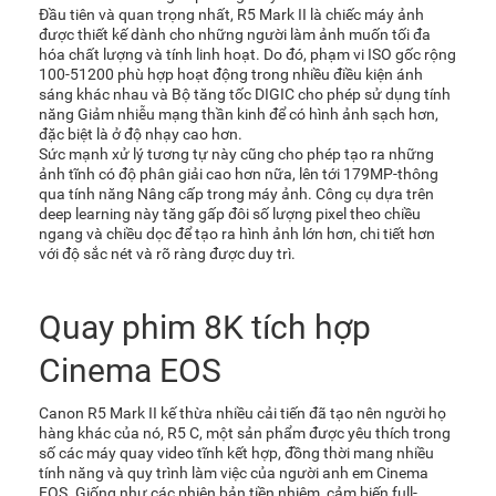
Đầu tiên và quan trọng nhất, R5 Mark II là chiếc máy ảnh
được thiết kế dành cho những người làm ảnh muốn tối đa
hóa chất lượng và tính linh hoạt. Do đó, phạm vi ISO gốc rộng
100-51200 phù hợp hoạt động trong nhiều điều kiện ánh
sáng khác nhau và Bộ tăng tốc DIGIC cho phép sử dụng tính
năng Giảm nhiễu mạng thần kinh để có hình ảnh sạch hơn,
đặc biệt là ở độ nhạy cao hơn.
Sức mạnh xử lý tương tự này cũng cho phép tạo ra những
ảnh tĩnh có độ phân giải cao hơn nữa, lên tới 179MP-thông
qua tính năng Nâng cấp trong máy ảnh. Công cụ dựa trên
deep learning này tăng gấp đôi số lượng pixel theo chiều
ngang và chiều dọc để tạo ra hình ảnh lớn hơn, chi tiết hơn
với độ sắc nét và rõ ràng được duy trì.
Quay phim 8K tích hợp
Cinema EOS
Canon R5 Mark II kế thừa nhiều cải tiến đã tạo nên người họ
hàng khác của nó, R5 C, một sản phẩm được yêu thích trong
số các máy quay video tĩnh kết hợp, đồng thời mang nhiều
tính năng và quy trình làm việc của người anh em Cinema
EOS. Giống như các phiên bản tiền nhiệm, cảm biến full-