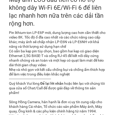
không dây Wi-Fi 6E/Wi-Fi 6 để liên
lạc nhanh hơn nữa trên các dải tần
rộng hơn.
Pin lithium-ion LP-E6P mới, dung lượng cao hơn cần thiết cho
video 8K. Tốc độ ổ đĩa cao nhất và các chức năng cao cấp
khác; máy ảnh sẽ chấp nhận LP-E6N và LP-E6NH với khả
năng và thời lượng sử dụng hạn chế
Có sẵn ba kẹp pin tùy chọn, bao gồm hai kẹp có giao diện
Ethernet 2,5G BASE-T và cổng RJ-45 để kết nối dây cứng
nhanh chóng và an toàn và một kẹp có quạt làm mát để kéo
dài thời gian chạy video
Nhẹ và nhỏ gọn với kết cấu chống bụi và chống ẩm thích hợp
để làm việc trong điều kiện khắc nghiệt
-----------------------------------------
Quý khách Vui lòng
Để lại lời nhắn
hoặc liên lạc với chúng tôi
qua cửa sổ Chat/Call để được giải đáp về thông tin sản
phẩm!
Sông Hồng Camera, hân hạnh là đơn vị uy tín cung cấp cho
khách hàng Cá nhân, Tổ chức các sản phẩm Máy ảnh, Máy
quay, Ống kính & các phụ kiện chính hãng từ năm 1994.