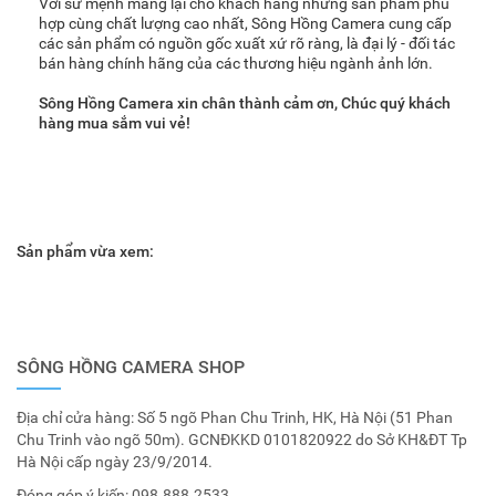
Với sứ mệnh mang lại cho khách hàng những sản phẩm phù
hợp cùng chất lượng cao nhất, Sông Hồng Camera cung cấp
các sản phẩm có nguồn gốc xuất xứ rõ ràng, là đại lý - đối tác
bán hàng chính hãng của các thương hiệu ngành ảnh lớn.
Sông Hồng Camera xin chân thành cảm ơn, Chúc quý khách
hàng mua sắm vui vẻ!
Sản phẩm vừa xem:
SÔNG HỒNG CAMERA SHOP
Địa chỉ cửa hàng: Số 5 ngõ Phan Chu Trinh, HK, Hà Nội (51 Phan
Chu Trinh vào ngõ 50m). GCNĐKKD 0101820922 do Sở KH&ĐT Tp
Hà Nội cấp ngày 23/9/2014.
Đóng góp ý kiến:
098.888.2533