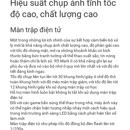
Hiệu suất chụp ảnh tĩnh tốc
độ cao, chất lượng cao
Màn trập điện tử
Một trong những lợi ích chính của sự kết hợp cảm biến-bộ xử
lý mới là khả năng chụp ảnh chất lượng cao, độ phân giải cao
với tốc độ chóng mặt, mở ra những khoảnh khắc có kích
thước bằng bức tranh tường về thể thao xuất sắc, tin nóng
hoặc thậm chí là lịch sử. R5 Mark II có khả năng ghi lại sự
phù du và đưa nó vào bộ nhớ ở quy mô lớn nhất và với độ chi
tiết đáng kinh ngạc.
Tốc độ chụp liên tục lên tới 30 khung hình/giây ở chế độ thô
toàn khung hình với độ méo màn trập giảm, với tốc độ lên tới
12 khung hình/giây khi sử dụng màn trập cơ học
Hỗ trợ màn hình luôn bật không bị tắt khi sử dụng màn trập
điện tử
Đối với các game bắn súng thể thao trong nhà, máy ảnh này
có thể ngăn chặn hiện tượng nhấp nháy một cách hiệu quả
trong môi trường ánh sáng LED bằng cách phát hiện tần số
làm mới
Màn trập điện tử cho phép tốc độ đồng bộ đèn flash lên tới
1/250s