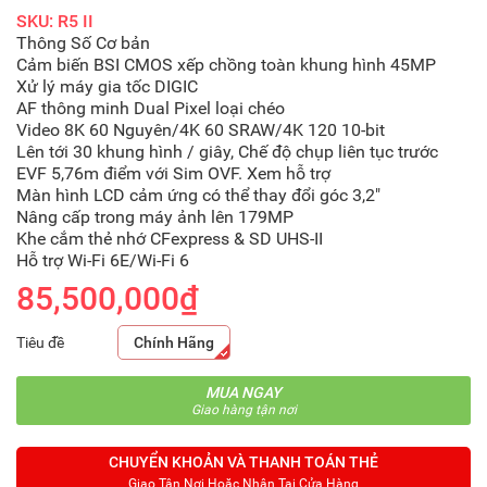
SKU: R5 II
Thông Số Cơ bản
Cảm biến BSI CMOS xếp chồng toàn khung hình 45MP
Xử lý máy gia tốc DIGIC
AF thông minh Dual Pixel loại chéo
Video 8K 60 Nguyên/4K 60 SRAW/4K 120 10-bit
Lên tới 30 khung hình / giây, Chế độ chụp liên tục trước
EVF 5,76m điểm với Sim OVF. Xem hỗ trợ
Màn hình LCD cảm ứng có thể thay đổi góc 3,2"
Nâng cấp trong máy ảnh lên 179MP
Khe cắm thẻ nhớ CFexpress & SD UHS-II
Hỗ trợ Wi-Fi 6E/Wi-Fi 6
85,500,000₫
Tiêu đề
Chính Hãng
MUA NGAY
Giao hàng tận nơi
CHUYỂN KHOẢN VÀ THANH TOÁN THẺ
Giao Tận Nơi Hoặc Nhận Tại Cửa Hàng