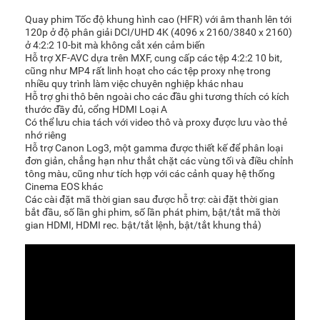
Quay phim Tốc độ khung hình cao (HFR) với âm thanh lên tới
120p ở độ phân giải DCI/UHD 4K (4096 x 2160/3840 x 2160)
ở 4:2:2 10-bit mà không cắt xén cảm biến
Hỗ trợ XF-AVC dựa trên MXF, cung cấp các tệp 4:2:2 10 bit,
cũng như MP4 rất linh hoạt cho các tệp proxy nhẹ trong
nhiều quy trình làm việc chuyên nghiệp khác nhau
Hỗ trợ ghi thô bên ngoài cho các đầu ghi tương thích có kích
thước đầy đủ, cổng HDMI Loại A
Có thể lưu chia tách với video thô và proxy được lưu vào thẻ
nhớ riêng
Hỗ trợ Canon Log3, một gamma được thiết kế để phân loại
đơn giản, chẳng hạn như thắt chặt các vùng tối và điều chỉnh
tông màu, cũng như tích hợp với các cảnh quay hệ thống
Cinema EOS khác
Các cài đặt mã thời gian sau được hỗ trợ: cài đặt thời gian
bắt đầu, số lần ghi phim, số lần phát phim, bật/tắt mã thời
gian HDMI, HDMI rec. bật/tắt lệnh, bật/tắt khung thả)