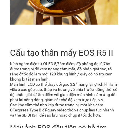
Cấu tạo thân máy EOS R5 II
Kính ngắm điện tử OLED 5,76m điểm, độ phóng đại 0,76x
được trang bị để xem ngang tầm mắt, độ phân giải cao, rõ
ràng ở tốc độ làm mới 120 khung hình / giây có hỗ trợ xem
không bị tắt màn hình.
Màn hình LCD có thể thay đổi góc 3,2" mang lại lợi ích khi làm
việc ở các góc cao, thấp và hướng về phía trước, đồng thời có
độ phân giải 4,15m điểm với giao diện màn hình cảm ứng để
phát lại sống động, giám sát chế độ xem trực tiếp, v.v.
Các khe cắm thẻ nhớ kép được trang bị, một khe cắm
CFexpress Type B để quay video thô và chụp liên tục nhanh
và thẻ SD UHS-II để sao lưu hoặc chụp ít tốc độ hơn.
Máy ảnh EOS đầu tiên có hỗ trợ