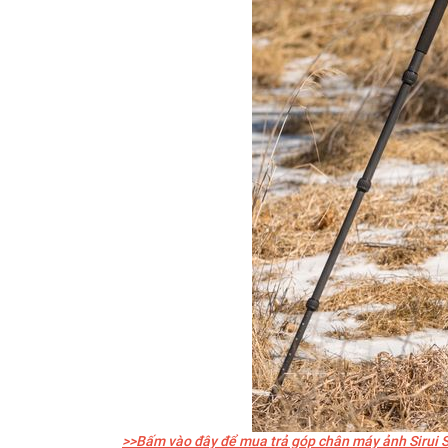
>>Bấm vào đây để mua trả góp chân máy ảnh Sirui S