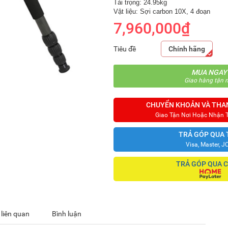
Tải trọng: 24.95kg
Vật liệu: Sợi carbon 10X, 4 đoạn
7,960,000₫
Tiêu đề
Chính hãng
MUA NGAY
Giao hàng tận n
CHUYỂN KHOẢN VÀ THA
Giao Tận Nơi Hoặc Nhận 
TRẢ GÓP QUA 
Visa, Master, J
TRẢ GÓP QUA 
 liên quan
Bình luận