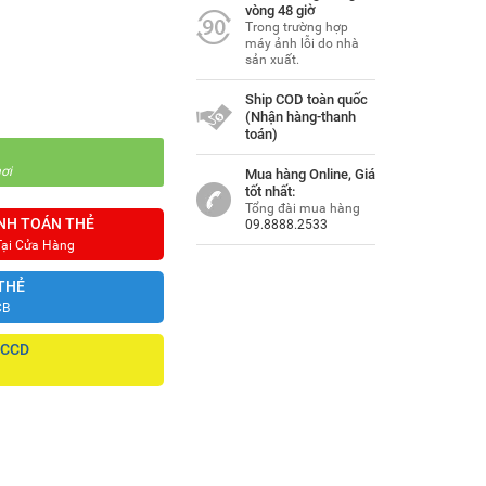
vòng 48 giờ
Trong trường hợp
máy ảnh lỗi do nhà
sản xuất.
Ship COD toàn quốc
(Nhận hàng-thanh
toán)
ơi
Mua hàng Online, Giá
tốt nhất:
Tổng đài mua hàng
NH TOÁN THẺ
09.8888.2533
Tại Cửa Hàng
THẺ
CB
CCCD