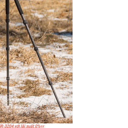
R-3204 với lãi suất 0%<<