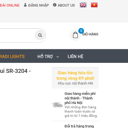
ĐÀI ONLINE
ĐĂNG NHẬP
ABOUT US
0
GIỎ HÀNG
IYADI LIGHTS
HỖ TRỢ
LIÊN HỆ
ui SR-3204 -
Giao hàng hỏa tốc
trong vòng 89 phút!
Khu vực nội thành HN
Giao hàng miễn phí
nội thành - Thành
phố Hà Nội
Với những đơn hàng
thanh toán trước có
giá trị từ 1 triệu đồng.
Đổi trả hàng trong