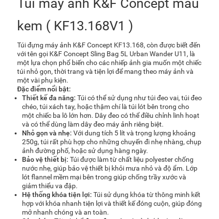
Túi máy ảnh K&F Concept màu
kem ( KF13.168V1 )
Túi đựng máy ảnh K&F Concept KF13.168, còn được biết đến
với tên gọi K&F Concept Sling Bag 5L Urban Wander U11, là
một lựa chọn phổ biến cho các nhiếp ảnh gia muốn một chiếc
túi nhỏ gọn, thời trang và tiện lợi để mang theo máy ảnh và
một vài phụ kiện.
Đặc điểm nổi bật:
Thiết kế đa năng:
Túi có thể sử dụng như túi đeo vai, túi đeo
chéo, túi xách tay, hoặc thậm chí là túi lót bên trong cho
một chiếc ba lô lớn hơn. Dây đeo có thể điều chỉnh linh hoạt
và có thể dùng làm dây đeo máy ảnh riêng biệt.
Nhỏ gọn và nhẹ:
Với dung tích 5 lít và trọng lượng khoảng
250g, túi rất phù hợp cho những chuyến đi nhẹ nhàng, chụp
ảnh đường phố, hoặc sử dụng hàng ngày.
Bảo vệ thiết bị:
Túi được làm từ chất liệu polyester chống
nước nhẹ, giúp bảo vệ thiết bị khỏi mưa nhỏ và độ ẩm. Lớp
lót flannel mềm mại bên trong giúp chống trầy xước và
giảm thiểu va đập.
Hệ thống khóa tiện lợi:
Túi sử dụng khóa từ thông minh kết
hợp với khóa nhanh tiện lợi và thiết kế đóng cuộn, giúp đóng
mở nhanh chóng và an toàn.