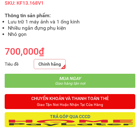
SKU: KF13.168V1
Thông tin sản phẩm:
Lưu trữ 1 máy ảnh và 1 ống kính
Nhiều ngăn đựng phụ kiện
Nhỏ gọn
700,000₫
Tiêu đề
Chính hãng
MUA NGAY
Giao hàng tận nơi
CHUYỂN KHOẢN VÀ THANH TOÁN THẺ
Giao Tận Nơi Hoặc Nhận Tại Cửa Hàng
TRẢ GÓP QUA CCCD