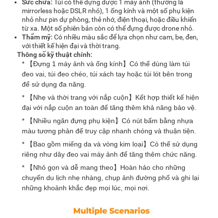
Sức chứa:
Túi có thể đựng được 1 máy ảnh (thường là
mirrorless hoặc DSLR nhỏ), 1 ống kính và một số phụ kiện
nhỏ như pin dự phòng, thẻ nhớ, điện thoại, hoặc điều khiển
từ xa. Một số phiên bản còn có thể đựng được drone nhỏ.
Thẩm mỹ:
Có nhiều màu sắc để lựa chọn như cam, be, đen,
với thiết kế hiện đại và thời trang.
Thông số kỹ thuật chính:
* 【Đựng 1 máy ảnh và ống kính】Có thể dùng làm túi
đeo vai, túi đeo chéo, túi xách tay hoặc túi lót bên trong
để sử dụng đa năng.
* 【Nhẹ và thời trang với nắp cuộn】Kết hợp thiết kế hiện
đại với nắp cuộn an toàn để tăng thêm khả năng bảo vệ.
* 【Nhiều ngăn đựng phụ kiện】Có nút bấm bằng nhựa
màu tương phản để truy cập nhanh chóng và thuận tiện.
* 【Bao gồm miếng da và vòng kim loại】Có thể sử dụng
riêng như dây đeo vai máy ảnh để tăng thêm chức năng.
* 【Nhỏ gọn và dễ mang theo】Hoàn hảo cho những
chuyến du lịch nhẹ nhàng, chụp ảnh đường phố và ghi lại
những khoảnh khắc đẹp mọi lúc, mọi nơi.