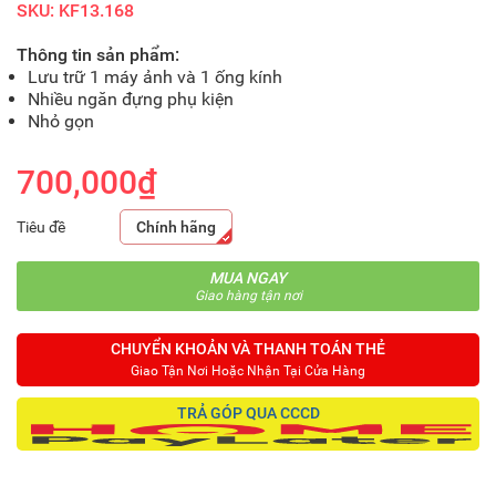
SKU: KF13.168
Thông tin sản phẩm:
Lưu trữ 1 máy ảnh và 1 ống kính
Nhiều ngăn đựng phụ kiện
Nhỏ gọn
700,000₫
Tiêu đề
Chính hãng
MUA NGAY
Giao hàng tận nơi
CHUYỂN KHOẢN VÀ THANH TOÁN THẺ
Giao Tận Nơi Hoặc Nhận Tại Cửa Hàng
TRẢ GÓP QUA CCCD