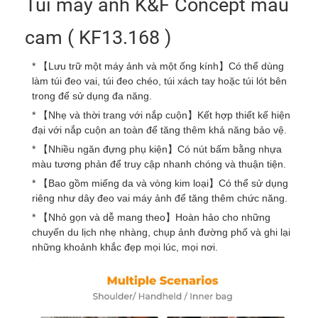
Túi máy ảnh K&F Concept màu
cam ( KF13.168 )
* 【Lưu trữ một máy ảnh và một ống kính】Có thể dùng
làm túi đeo vai, túi đeo chéo, túi xách tay hoặc túi lót bên
trong để sử dụng đa năng.
* 【Nhẹ và thời trang với nắp cuộn】Kết hợp thiết kế hiện
đại với nắp cuộn an toàn để tăng thêm khả năng bảo vệ.
* 【Nhiều ngăn đựng phụ kiện】Có nút bấm bằng nhựa
màu tương phản để truy cập nhanh chóng và thuận tiện.
* 【Bao gồm miếng da và vòng kim loại】Có thể sử dụng
riêng như dây đeo vai máy ảnh để tăng thêm chức năng.
* 【Nhỏ gọn và dễ mang theo】Hoàn hảo cho những
chuyến du lịch nhẹ nhàng, chụp ảnh đường phố và ghi lại
những khoảnh khắc đẹp mọi lúc, mọi nơi.