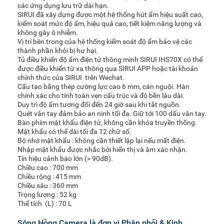
các ứng dụng lưu trữ dài hạn.
SIRUI đã xây dựng được một hệ thống hút ẩm hiệu suất cao,
kiểm soát mức độ ẩm, hiệu quả cao, tiết kiệm năng lượng và
không gây ô nhiễm.
Vị trí bên trong của hệ thống kiểm soát độ ẩm bảo vệ các
thành phần khỏi bị hư hại.
Tủ điều khiển độ ẩm điện tử thông minh
SIRUI IHS70X
có thể
được điều khiển từ xa thông qua SIRUI APP hoặc tài khoản
chính thức của
SIRUI
trên Wechat.
Cấu tạo bằng thép cường lực cao 6 mm, cán nguội. Hàn
chính xác cho tính toàn vẹn cấu trúc và độ bền lâu dài.
Duy trì độ ẩm tương đối đến 24 giờ sau khi tắt nguồn.
Quét vân tay đảm bảo an ninh tối đa. Giữ tới 100 dấu vân tay.
Bàn phím mật khẩu điện tử, không cần khóa truyền thống.
Mật khẩu có thể dài tối đa 12 chữ số.
Bộ nhớ mật khẩu : không cần thiết lập lại nếu mất điện.
Nhập mật khẩu được nhắc bởi hiển thị và âm xác nhận.
Tín hiệu cảnh báo lớn (> 90dB).
Chiều cao : 700 mm
Chiều rộng : 415 mm
Chiều sâu : 360 mm
Trọng lượng : 52 kg
Thể tích (L) : 70 L
Sông Hồng Camera là đơn vị Phân phối & Kinh