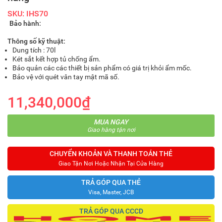
SKU: IHS70
Bảo hành:
Thông số kỹ thuật:
Dung tích : 70l
Két sắt kết hợp tủ chống ẩm.
Bảo quản các các thiết bị sản phẩm có giá trị khỏi ẩm mốc.
Bảo vệ với quét vân tay mật mã số.
11,340,000₫
MUA NGAY
Giao hàng tận nơi
CHUYỂN KHOẢN VÀ THANH TOÁN THẺ
Giao Tận Nơi Hoặc Nhận Tại Cửa Hàng
TRẢ GÓP QUA THẺ
Visa, Master, JCB
TRẢ GÓP QUA CCCD