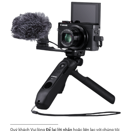
-----------------------------------------
Quý khách Vui lòng
Để lại lời nhắn
hoặc liên lạc với chúng tôi