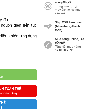
vòng 48 giờ
Trong trường hợp
máy ảnh lỗi do nhà
sản xuất.
y đủ
Ship COD toàn quốc
nguồn điện liên tục
(Nhận hàng-thanh
toán)
điều khiển ứng dụng
Mua hàng Online, Giá
tốt nhất:
Tổng đài mua hàng
09.8888.2533
ơi
NH TOÁN THẺ
Tại Cửa Hàng
THẺ
CB