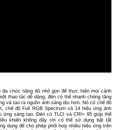
 đa chức năng đủ nhỏ gọn để thực hiện mọi cảnh
một thao tác dễ dàng, đèn có thể nhanh chóng tăng
áng và tạo ra nguồn ánh sáng dịu hơn. Nó có chế độ
K, chế độ Full RGB Spectrum và 14 hiệu ứng ánh
ệu ứng sáng tạo. Đèn có TLCI và CRI> 95 giúp thể
ều khiển không dây rời có thể sử dụng bật tắt
ứng dụng để cho phép phối hợp nhiều hiệu ứng trên