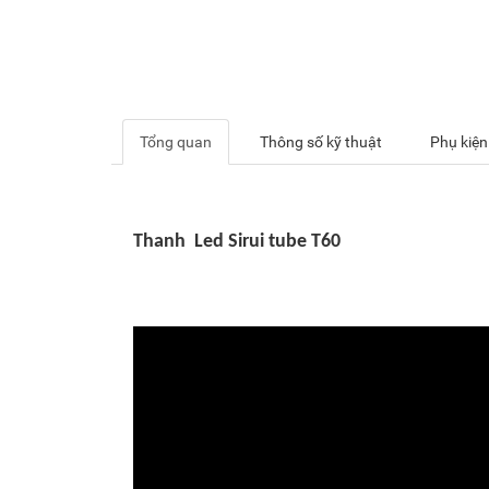
Tổng quan
Thông số kỹ thuật
Phụ kiện
Thanh Led Sirui tube T60