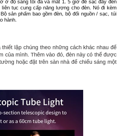
iờ ở độ sáng tối đa và mất 1. 5 giờ để sạc đầy đèn
 liên tục cung cấp năng lượng cho đèn. Nó đi kèm
 Bộ sản phẩm bao gồm đèn, bộ đổi nguồn / sạc, túi
o hành.
à thiết lập chúng theo những cách khác nhau để
ẩm của mình. Thêm vào đó, đèn này có thể được
n tường hoặc đặt trên sàn nhà để chiếu sáng một