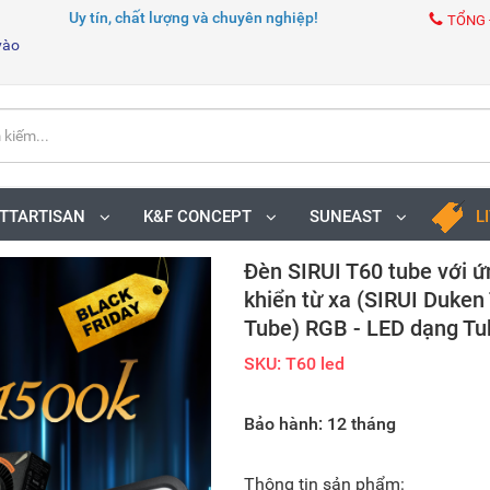
Uy tín, chất lượng và chuyên nghiệp!
TỔNG 
vào
TTARTISAN
K&F CONCEPT
SUNEAST
L
Đèn SIRUI T60 tube với ứ
khiển từ xa (SIRUI Duken
Tube) RGB - LED dạng Tu
SKU: T60 led
Bảo hành: 12 tháng
Thông tin sản phẩm: