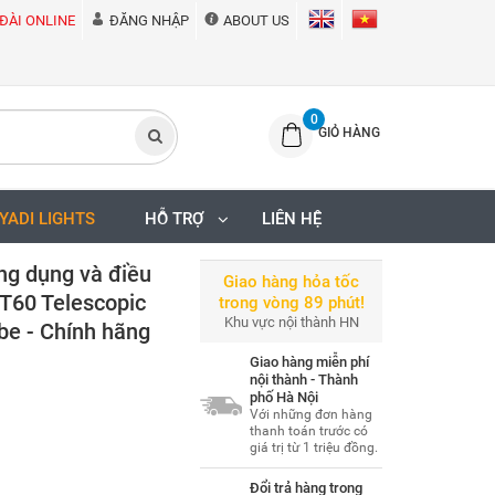
ĐÀI ONLINE
ĐĂNG NHẬP
ABOUT US
0
GIỎ HÀNG
IYADI LIGHTS
HỖ TRỢ
LIÊN HỆ
ng dụng và điều
Giao hàng hỏa tốc
 T60 Telescopic
trong vòng 89 phút!
Khu vực nội thành HN
be - Chính hãng
Giao hàng miễn phí
nội thành - Thành
phố Hà Nội
Với những đơn hàng
thanh toán trước có
giá trị từ 1 triệu đồng.
Đổi trả hàng trong