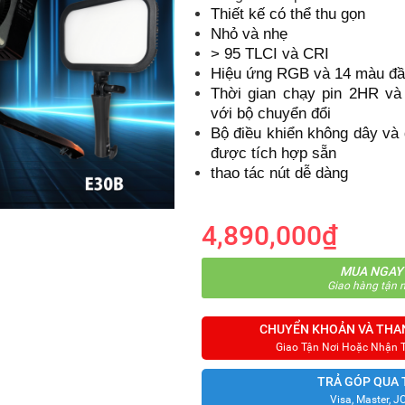
Thiết kế có thể thu gọn
Nhỏ và nhẹ
> 95 TLCI và CRI
Hiệu ứng RGB và 14 màu đầ
Thời gian chạy pin 2HR và 
với bộ chuyển đổi
Bộ điều khiển không dây và 
được tích hợp sẵn
thao tác nút dễ dàng
4,890,000₫
MUA NGAY
Giao hàng tận n
CHUYỂN KHOẢN VÀ THA
Giao Tận Nơi Hoặc Nhận 
TRẢ GÓP QUA 
Visa, Master, J