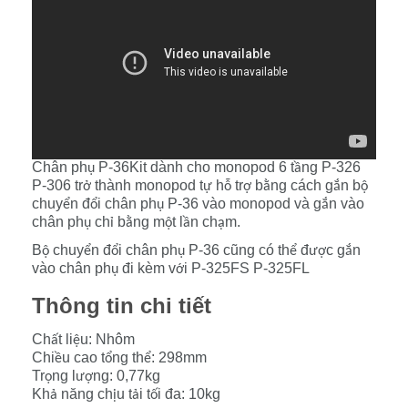
Chân ph
P-36Kit dành cho monopod 6 t
ng P-326
ụ
ầ
P-306 tr
thành monopod t
h
tr
b
ng cách g
n b
ở
ự
ỗ
ợ
ằ
ắ
ộ
chuy
n đ
i chân ph
P-36 vào monopod và g
n vào
ể
ổ
ụ
ắ
chân ph
ch
b
ng m
t l
n ch
m.
ụ
ỉ
ằ
ộ
ầ
ạ
B
chuy
n đ
i chân ph
P-36 cũng có th
đ
c g
n
ộ
ể
ổ
ụ
ể
ượ
ắ
vào chân ph
đi kèm v
i P-325FS P-325FL
ụ
ớ
Thông tin chi tiết
Ch
t li
u: Nhôm
ấ
ệ
Chi
u cao t
ng th
: 298mm
ề
ổ
ể
Tr
ng l
ng: 0,77kg
ọ
ượ
Kh
năng ch
u t
i t
i đa: 10kg
ả
ị
ả
ố