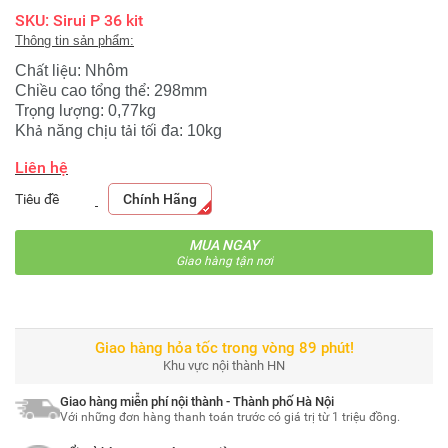
SKU: Sirui P 36 kit
Thông tin sản phẩm:
Ch
t li
u: Nhôm
ấ
ệ
Chi
u cao t
ng th
: 298mm
ề
ổ
ể
Tr
ng l
ng: 0,77kg
ọ
ượ
Kh
năng ch
u t
i t
i đa: 10kg
ả
ị
ả
ố
Liên hệ
Tiêu đề
Chính Hãng
MUA NGAY
Giao hàng tận nơi
Giao hàng hỏa tốc trong vòng 89 phút!
Khu vực nội thành HN
Giao hàng miễn phí nội thành - Thành phố Hà Nội
Với những đơn hàng thanh toán trước có giá trị từ 1 triệu đồng.