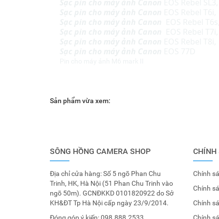
Sạc pin cho máy ảnh Canon
EOS Rebel SL3,
Sạc pin cho máy ảnh Canon
EOS Rebel T6i,
Sạc pin cho máy ảnh Canon
EOS Rebel T6s
Sạc pin cho máy ảnh Canon
EOS Rebel T7i,
Sạc pin cho máy ảnh Canon
EOS Rebel T8i,
Sạc pin cho máy ảnh Canon
EOS 77D
Pin cho máy ảnh M6 mark II
Sản phẩm vừa xem:
SÔNG HỒNG CAMERA SHOP
CHÍNH
Địa chỉ cửa hàng: Số 5 ngõ Phan Chu
Chính sá
Trinh, HK, Hà Nội (51 Phan Chu Trinh vào
Chính s
ngõ 50m). GCNĐKKD 0101820922 do Sở
KH&ĐT Tp Hà Nội cấp ngày 23/9/2014.
Chính s
Đóng góp ý kiến:
098.888.2533
Chính s