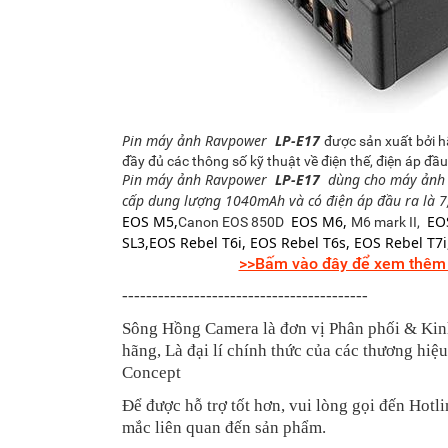
Pin máy ảnh Ravpower
LP-E17
được sản xuất bởi 
đầy đủ các thông số kỹ thuật về điện thế, điện áp đ
Pin máy ảnh Ravpower
LP-E17
dùng cho máy ảnh D
cấp dung lượng 1040mAh và có điện áp đầu ra là 7
EOS M5,
EOS M6,
EOS
Canon EOS 850D
M6 mark II,
SL3,EOS Rebel T6i, EOS Rebel T6s, EOS Rebel T7
>>Bấm vào đây để xem thêm n
-----------------------------------------
Sông Hồng Camera là đơn vị Phân phối & Kin
hãng, Là đại lí chính thức của các thương hiệ
Concept
Để được hỗ trợ tốt hơn, vui lòng gọi đến Hotl
mắc liên quan đến sản phẩm.