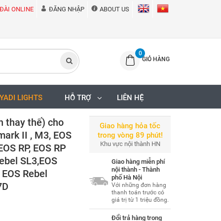
ĐÀI ONLINE
ĐĂNG NHẬP
ABOUT US
0
GIỎ HÀNG
IYADI LIGHTS
HỖ TRỢ
LIÊN HỆ
 thay thế) cho
Giao hàng hỏa tốc
rk II , M3, EOS
trong vòng 89 phút!
Khu vực nội thành HN
EOS RP, EOS RP
Rebel SL3,EOS
Giao hàng miễn phí
nội thành - Thành
, EOS Rebel
phố Hà Nội
7D
Với những đơn hàng
thanh toán trước có
giá trị từ 1 triệu đồng.
Đổi trả hàng trong