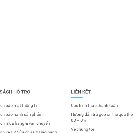
,
 SÁCH HỖ TRỢ
LIÊN KẾT
ch bảo mật thông tin
Các hình thức thanh toán
ách bảo hành sản phẩm
Hướng dẫn trả góp online qua thẻ
0Đ – 0%
ách mua hàng & vận chuyển
Về chúng tôi
ách về DV Sửa chữa & Bảo hành