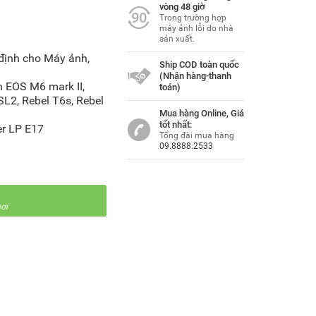
vòng 48 giờ
Trong trường hợp
máy ảnh lỗi do nhà
sản xuất.
định cho Máy ảnh,
Ship COD toàn quốc
(Nhận hàng-thanh
n EOS M6 mark II,
toán)
L2, Rebel T6s, Rebel
Mua hàng Online, Giá
tốt nhất:
er LP E17
Tổng đài mua hàng
09.8888.2533
ơi