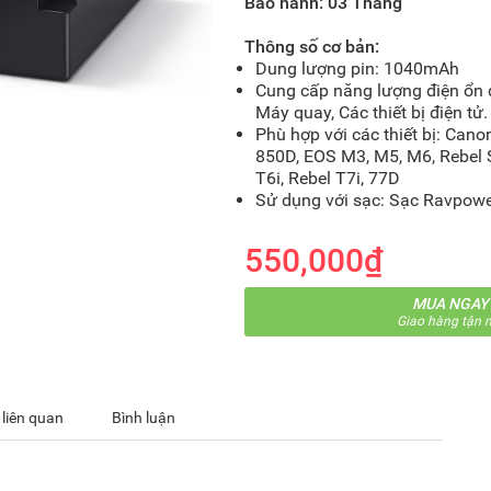
Bảo hành: 03 Tháng
Thông số cơ bản:
Dung lượng pin: 1040mAh
Cung cấp năng lượng điện ổn 
Máy quay, Các thiết bị điện tử.
Phù hợp với các thiết bị: Cano
850D, EOS M3, M5, M6, Rebel S
T6i, Rebel T7i, 77D
Sử dụng với sạc: Sạc Ravpow
550,000₫
MUA NGAY
Giao hàng tận n
 liên quan
Bình luận