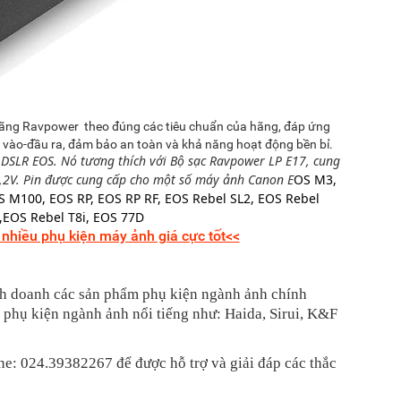
hãng Ravpower theo đúng các tiêu chuẩn của hãng, đáp ứng
ầu vào-đầu ra, đảm bảo an toàn và khả năng hoạt động bền bỉ.
SLR EOS. Nó tương thích với Bộ sạc Ravpower LP E17, cung
,2V. Pin được cung cấp cho một số máy ảnh Canon E
OS M3,
 M100, EOS RP, EOS RP RF, EOS Rebel SL2, EOS Rebel
i,EOS Rebel T8i, EOS 77D
hiều phụ kiện máy ảnh giá cực tốt<<
h doanh các sản phẩm phụ kiện ngành ảnh chính
u phụ kiện ngành ảnh nổi tiếng như: Haida, Sirui, K&F
ine: 024.39382267 để được hỗ trợ và giải đáp các thắc