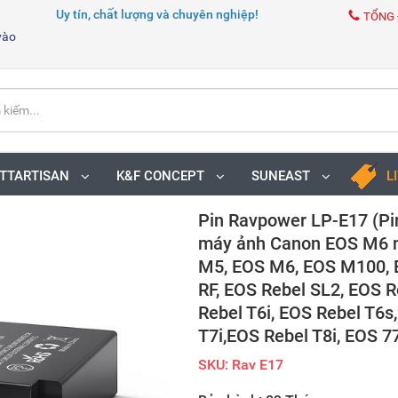
Uy tín, chất lượng và chuyên nghiệp!
TỔNG 
vào
TTARTISAN
K&F CONCEPT
SUNEAST
L
Pin Ravpower LP-E17 (Pin
máy ảnh Canon EOS M6 ma
M5, EOS M6, EOS M100, 
RF, EOS Rebel SL2, EOS 
Rebel T6i, EOS Rebel T6s
T7i,EOS Rebel T8i, EOS 7
SKU: Rav E17