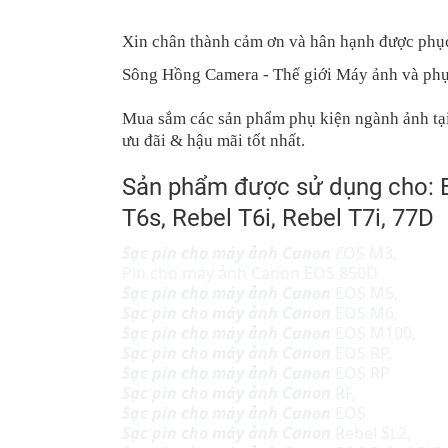
Xin chân thành cảm ơn và hân hạnh được phụ
Sông Hồng Camera - Thế giới Máy ảnh và phụ
Mua sắm các sản phẩm phụ kiện ngành ảnh tạ
ưu đãi & hậu mãi tốt nhất.
Sản phẩm được sử dụng cho: E
T6s, Rebel T6i, Rebel T7i, 77D
Sạc pin cho máy ảnh Canon
E
OS M3,
Pin cho máy ảnh Canon EOS 850D
Sạc pin cho máy ảnh Canon
EOS M5,
Sạc pin cho máy ảnh Canon
EOS M6,
Sạc pin cho máy ảnh Canon
EOS M100,
Sạc pin cho máy ảnh Canon
EOS RP,
Sạc pin cho máy ảnh Canon
EOS RP
Sạc pin cho máy ảnh Canon
RF,
Sạc pin cho máy ảnh Canon
EOS
Sạc pin cho máy ảnh Canon
Rebel SL2,