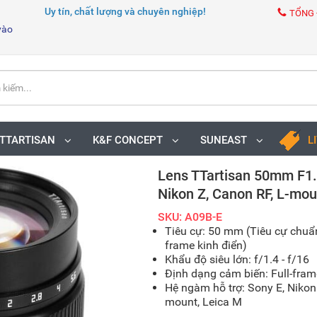
Uy tín, chất lượng và chuyên nghiệp!
TỔNG 
vào
TTARTISAN
K&F CONCEPT
SUNEAST
L
Lens TTartisan 50mm F1.4
Nikon Z, Canon RF, L-moun
SKU: A09B-E
Tiêu cự: 50 mm (Tiêu cự chuẩn
frame kinh điển)
Khẩu độ siêu lớn: f/1.4 - f/16
Định dạng cảm biến: Full-fram
Hệ ngàm hỗ trợ: Sony E, Nikon 
mount, Leica M