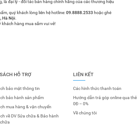
 là đại lý - đối tác bán hàng chính hãng của các thương hiệu
hẩm, quý khách lòng liên hệ hotline:
09.8888.2533
hoặc ghé
, Hà Nội
.
 khách hàng mua sắm vui vẻ!
 SÁCH HỖ TRỢ
LIÊN KẾT
ch bảo mật thông tin
Các hình thức thanh toán
ách bảo hành sản phẩm
Hướng dẫn trả góp online qua thẻ
0Đ – 0%
ách mua hàng & vận chuyển
Về chúng tôi
ách về DV Sửa chữa & Bảo hành
 chữa