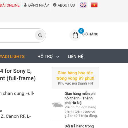
ĐÀI ONLINE
ĐĂNG NHẬP
ABOUT US
0
GIỎ HÀNG
IYADI LIGHTS
HỖ TRỢ
LIÊN HỆ
 for Sony E,
Giao hàng hỏa tốc
t (full-frame)
trong vòng 89 phút!
Khu vực nội thành HN
 chân dung Full-
Giao hàng miễn phí
nội thành - Thành
phố Hà Nội
Với những đơn hàng
e
thanh toán trước có
Z, Canon RF, L-
giá trị từ 1 triệu đồng.
Đổi trả hàng trong