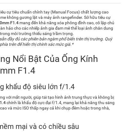
 tiêu cự tiêu chuẩn chỉnh tay (Manual Focus) chất lượng cao
rame không gương lật và máy ảnh rangefinder. Sở hữu tiêu cự
50mm F1.4
mang đến khả năng xóa phông đỉnh cao, cô lập chủ
hoàn hảo cho các nhiếp ảnh gia đam mê thể loại ảnh chân dung
trong môi trường thiếu sáng trầm trọng.
sẵn đầy đủ các phiên bản ngàm phổ biến trên thị trường. Quý
hía trên để hiển thị chính xác mức giá.*
ng Nổi Bật Của Ống Kính
0mm F1.4
 khẩu độ siêu lớn f/1.4
 với mắt người, giúp tái tạo hình ảnh trung thực và không bị
1.4
chính là khẩu độ cực đại f/1.4, mang lại khả năng thu sáng
ập cao và mức ISO thấp ngay cả khi chụp đêm hoặc trong nhà,
mềm mại và có chiều sâu