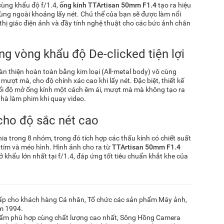
cùng khẩu độ f/1.4,
ống kính TTArtisan 50mm F1.4
tạo ra hiệu
vùng ngoài khoảng lấy nét. Chủ thể của bạn sẽ được làm nổi
thị giác điện ảnh và đầy tính nghệ thuật cho các bức ảnh chân
ùng vòng khẩu độ De-clicked tiện lợi
hoàn thiện hoàn toàn bằng kim loại (All-metal body) vô cùng
ượt mà, cho độ chính xác cao khi lấy nét. Đặc biệt, thiết kế
đổi độ mở ống kính một cách êm ái, mượt mà mà không tạo ra
 nhà làm phim khi quay video.
 cho độ sắc nét cao
ia trong 8 nhóm, trong đó tích hợp các thấu kính có chiết suất
n tím và méo hình. Hình ảnh cho ra từ
TTArtisan 50mm F1.4
ở khẩu lớn nhất tại f/1.4, đáp ứng tốt tiêu chuẩn khắt khe của
g cấp cho khách hàng Cá nhân, Tổ chức các sản phẩm Máy ảnh,
ăm 1994.
hẩm phù hợp cùng chất lượng cao nhất, Sông Hồng Camera