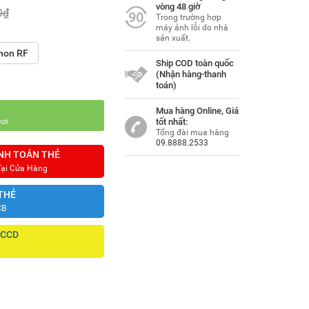
vòng 48 giờ
0₫
Trong trường hợp
máy ảnh lỗi do nhà
sản xuất.
non RF
Ship COD toàn quốc
(Nhận hàng-thanh
toán)
Mua hàng Online, Giá
ơi
tốt nhất:
Tổng đài mua hàng
09.8888.2533
NH TOÁN THẺ
Tại Cửa Hàng
THẺ
CB
CCCD