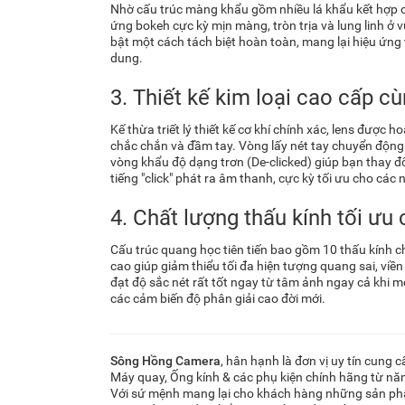
Nhờ cấu trúc màng khẩu gồm nhiều lá khẩu kết hợp 
ứng bokeh cực kỳ mịn màng, tròn trịa và lung linh ở 
bật một cách tách biệt hoàn toàn, mang lại hiệu ứng 
dung.
3. Thiết kế kim loại cao cấp c
Kế thừa triết lý thiết kế cơ khí chính xác, lens được 
chắc chắn và đầm tay. Vòng lấy nét tay chuyển động m
vòng khẩu độ dạng trơn (De-clicked) giúp bạn thay 
tiếng "click" phát ra âm thanh, cực kỳ tối ưu cho các
4. Chất lượng thấu kính tối ưu
Cấu trúc quang học tiên tiến bao gồm 10 thấu kính ch
cao giúp giảm thiểu tối đa hiện tượng quang sai, viề
đạt độ sắc nét rất tốt ngay từ tâm ảnh ngay cả khi m
các cảm biến độ phân giải cao đời mới.
Sông Hồng Camera
, hân hạnh là đơn vị uy tín cun
Máy quay, Ống kính & các phụ kiện chính hãng từ n
Với sứ mệnh mang lại cho khách hàng những sản p