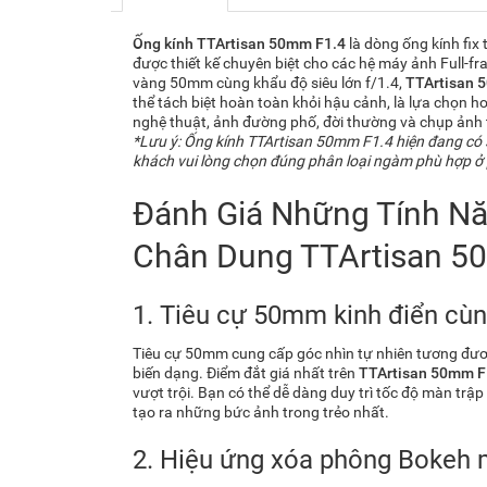
Ống kính TTArtisan 50mm F1.4
là dòng ống kính fix
được thiết kế chuyên biệt cho các hệ máy ảnh Full-f
vàng 50mm cùng khẩu độ siêu lớn f/1.4,
TTArtisan 
thể tách biệt hoàn toàn khỏi hậu cảnh, là lựa chọn 
nghệ thuật, ảnh đường phố, đời thường và chụp ảnh 
*Lưu ý: Ống kính TTArtisan 50mm F1.4 hiện đang có 
khách vui lòng chọn đúng phân loại ngàm phù hợp ở p
Đánh Giá Những Tính Nă
Chân Dung TTArtisan 5
1. Tiêu cự 50mm kinh điển cùng
Tiêu cự 50mm cung cấp góc nhìn tự nhiên tương đương
biến dạng. Điểm đắt giá nhất trên
TTArtisan 50mm F
vượt trội. Bạn có thể dễ dàng duy trì tốc độ màn tr
tạo ra những bức ảnh trong trẻo nhất.
2. Hiệu ứng xóa phông Bokeh 