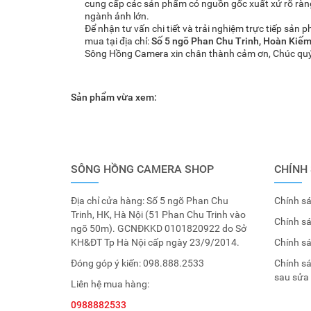
cung cấp các sản phẩm có nguồn gốc xuất xứ rõ ràng,
ngành ảnh lớn.
Để nhận tư vấn chi tiết và trải nghiệm trực tiếp sản p
mua tại địa chỉ:
Số 5 ngõ Phan Chu Trinh, Hoàn Kiếm
Sông Hồng Camera xin chân thành cảm ơn, Chúc quý
Sản phẩm vừa xem:
SÔNG HỒNG CAMERA SHOP
CHÍNH
Địa chỉ cửa hàng: Số 5 ngõ Phan Chu
Chính sá
Trinh, HK, Hà Nội (51 Phan Chu Trinh vào
Chính s
ngõ 50m). GCNĐKKD 0101820922 do Sở
KH&ĐT Tp Hà Nội cấp ngày 23/9/2014.
Chính s
Đóng góp ý kiến:
098.888.2533
Chính s
sau sửa
Liên hệ mua hàng:
0988882533