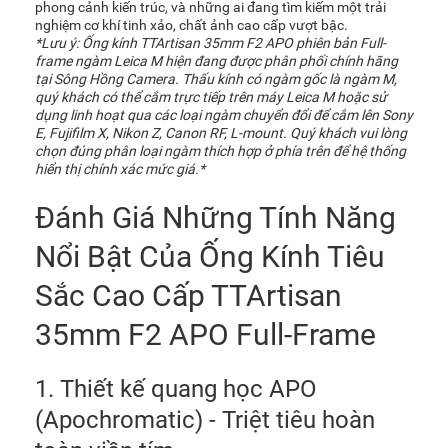
phong cảnh kiến trúc, và những ai đang tìm kiếm một trải
nghiệm cơ khí tinh xảo, chất ảnh cao cấp vượt bậc.
*Lưu ý: Ống kính TTArtisan 35mm F2 APO phiên bản Full-
frame ngàm Leica M hiện đang được phân phối chính hãng
tại Sông Hồng Camera. Thấu kính có ngàm gốc là ngàm M,
quý khách có thể cắm trực tiếp trên máy Leica M hoặc sử
dụng linh hoạt qua các loại ngàm chuyển đổi để cắm lên Sony
E, Fujifilm X, Nikon Z, Canon RF, L-mount. Quý khách vui lòng
chọn đúng phân loại ngàm thích hợp ở phía trên để hệ thống
hiển thị chính xác mức giá.*
Đánh Giá Những Tính Năng
Nổi Bật Của Ống Kính Tiêu
Sắc Cao Cấp TTArtisan
35mm F2 APO Full-Frame
1. Thiết kế quang học APO
(Apochromatic) - Triệt tiêu hoàn