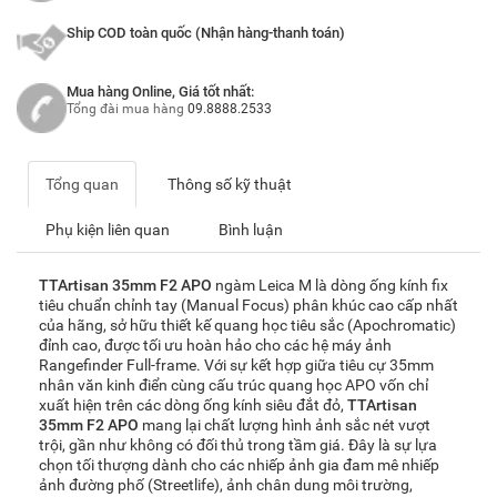
Ship COD toàn quốc (Nhận hàng-thanh toán)
Mua hàng Online, Giá tốt nhất:
Tổng đài mua hàng
09.8888.2533
Tổng quan
Thông số kỹ thuật
Phụ kiện liên quan
Bình luận
TTArtisan 35mm F2 APO
ngàm Leica M là dòng ống kính fix
tiêu chuẩn chỉnh tay (Manual Focus) phân khúc cao cấp nhất
của hãng, sở hữu thiết kế quang học tiêu sắc (Apochromatic)
đỉnh cao, được tối ưu hoàn hảo cho các hệ máy ảnh
Rangefinder Full-frame. Với sự kết hợp giữa tiêu cự 35mm
nhân văn kinh điển cùng cấu trúc quang học APO vốn chỉ
xuất hiện trên các dòng ống kính siêu đắt đỏ,
TTArtisan
35mm F2 APO
mang lại chất lượng hình ảnh sắc nét vượt
trội, gần như không có đối thủ trong tầm giá. Đây là sự lựa
chọn tối thượng dành cho các nhiếp ảnh gia đam mê nhiếp
ảnh đường phố (Streetlife), ảnh chân dung môi trường,