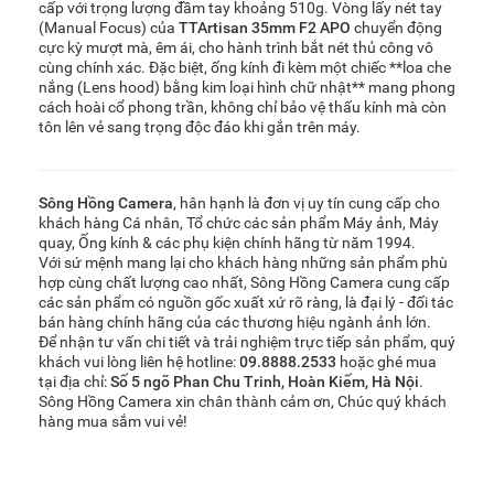
cấp với trọng lượng đầm tay khoảng 510g. Vòng lấy nét tay
(Manual Focus) của
TTArtisan 35mm F2 APO
chuyển động
cực kỳ mượt mà, êm ái, cho hành trình bắt nét thủ công vô
cùng chính xác. Đặc biệt, ống kính đi kèm một chiếc **loa che
nắng (Lens hood) bằng kim loại hình chữ nhật** mang phong
cách hoài cổ phong trần, không chỉ bảo vệ thấu kính mà còn
tôn lên vẻ sang trọng độc đáo khi gắn trên máy.
Sông Hồng Camera
, hân hạnh là đơn vị uy tín cung cấp cho
khách hàng Cá nhân, Tổ chức các sản phẩm Máy ảnh, Máy
quay, Ống kính & các phụ kiện chính hãng từ năm 1994.
Với sứ mệnh mang lại cho khách hàng những sản phẩm phù
hợp cùng chất lượng cao nhất, Sông Hồng Camera cung cấp
các sản phẩm có nguồn gốc xuất xứ rõ ràng, là đại lý - đối tác
bán hàng chính hãng của các thương hiệu ngành ảnh lớn.
Để nhận tư vấn chi tiết và trải nghiệm trực tiếp sản phẩm, quý
khách vui lòng liên hệ hotline:
09.8888.2533
hoặc ghé mua
tại địa chỉ:
Số 5 ngõ Phan Chu Trinh, Hoàn Kiếm, Hà Nội
.
Sông Hồng Camera xin chân thành cảm ơn, Chúc quý khách
hàng mua sắm vui vẻ!