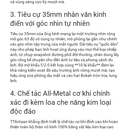
và vùng sáng cực kỳ mượt mà.
3. Tiêu cự 35mm nhân văn kinh
điển với góc nhìn tự nhiên
Tiêu cự 35mm của ống kính mang lại một trường nhìn rộng
mở góc 63 độ vô cùng tự nhiên, mô phỏng lại gần như chính
xác góc nhìn tập trung của mắt người. Dải tiêu cự "quốc dân"
này cho phép bạn linh hoạt ứng dụng vào mọi thể loại nhiếp
ảnh, từ chụp snapshot đường phố đời thường, chân dung lấy
góc rộng kể chuyện cho đến ảnh tư liệu và phong cảnh du
lịch. Độ mở khẩu f/2.0 kết hợp cùng **10 lá khẩu** đem lại
khả năng kiểm soát độ sâu trường ảnh nông mượt mà, tạo
hiệu ứng xóa phông dịu mắt và các hạt Bokeh tròn trịa, lung
linh.
4. Chế tác All-Metal cơ khí chính
xác đi kèm loa che nắng kim loại
độc đáo
TTArtisan khẳng định triết lý chế tác cơ khí đỉnh cao khi hoàn
thiện toàn bộ thân vỏ kính 100% bằng vật liệu kim loại cao