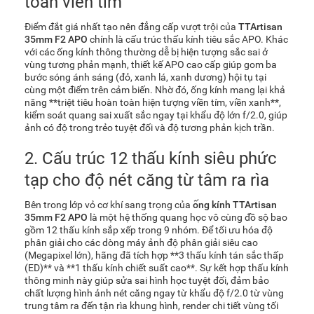
toàn viền tím
Điểm đắt giá nhất tạo nên đẳng cấp vượt trội của
TTArtisan
35mm F2 APO
chính là cấu trúc thấu kính tiêu sắc APO. Khác
với các ống kính thông thường dễ bị hiện tượng sắc sai ở
vùng tương phản mạnh, thiết kế APO cao cấp giúp gom ba
bước sóng ánh sáng (đỏ, xanh lá, xanh dương) hội tụ tại
cùng một điểm trên cảm biến. Nhờ đó, ống kính mang lại khả
năng **triệt tiêu hoàn toàn hiện tượng viền tím, viền xanh**,
kiểm soát quang sai xuất sắc ngay tại khẩu độ lớn f/2.0, giúp
ảnh có độ trong trẻo tuyệt đối và độ tương phản kịch trần.
2. Cấu trúc 12 thấu kính siêu phức
tạp cho độ nét căng từ tâm ra rìa
Bên trong lớp vỏ cơ khí sang trọng của
ống kính TTArtisan
35mm F2 APO
là một hệ thống quang học vô cùng đồ sộ bao
gồm 12 thấu kính sắp xếp trong 9 nhóm. Để tối ưu hóa độ
phân giải cho các dòng máy ảnh độ phân giải siêu cao
(Megapixel lớn), hãng đã tích hợp **3 thấu kính tán sắc thấp
(ED)** và **1 thấu kính chiết suất cao**. Sự kết hợp thấu kính
thông minh này giúp sửa sai hình học tuyệt đối, đảm bảo
chất lượng hình ảnh nét căng ngay từ khẩu độ f/2.0 từ vùng
trung tâm ra đến tận rìa khung hình, render chi tiết vùng tối