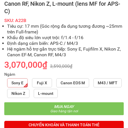
Canon RF, Nikon Z, L-mount (lens MF for APS-
C)
SKU: A22B
Tiêu cự: 17 mm (Góc rộng đa dụng tương đương ~25mm
trên Full-frame)
Khẩu độ siêu lớn vượt trội: f/1.4 - f/16
Định dạng cảm biến: APS-C / M4/3
Hệ ngàm hỗ trợ gắn trực tiếp: Sony E, Fujifilm X, Nikon Z,
Canon EF-M, Canon RF, M4/3
3,070,000₫
3,590,000₫
Ngàm
Sony E
Fuji X
Canon EOS M
M43 / MFT
Nikon Z
L-mount
MUA NGAY
Giao hàng tận nơi
CHUYỂN KHOẢN VÀ THANH TOÁN THẺ