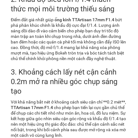
thức mọi môi trường thiếu sáng
Điểm đắt giá nhất giúp
ống kính TTArtisan 17mm F1.4
bứt
phá phân khúc chính là khẩu độ cực đại f/1.4. Lượng ánh
sáng dồi dào đi vào cảm biến cho phép bạn duy trì tốc độ
màn trập an toàn khi chụp trong nhà, dưới ánh đèn đường
ban đêm hoặc các quán cà phê tối mà không cần đẩy ISO lên
cao. Đồng thời, độ mở f/1.4 mang lại khả năng xóa phông
mượt mà, tạo hiệu ứng Bokeh tròn trịa và bóc tách tách biệt
chủ thể chính khỏi phông nền một cách đầy nghệ thuật.
3. Khoảng cách lấy nét cận cảnh
0.2m mở ra nhiều góc chụp sáng
tạo
Với khả năng bắt nét ở khoảng cách siêu cận chỉ **0.2 mét**,
TTArtisan 17mm F1.4
cho phép bạn tiến lại cực gần chủ thể
để chụp các chi tiết nhỏ như món ăn, hoa cỏ, đồ lưu niệm. Sự
kết hợp giữa góc nhìn siêu cận góc rộng và khẩu độ f/1.4 tạo
nên một hiệu ứng thị giác độc đáo: chủ thể cận cảnh sắc nét
nổi bật, trong khi bối cảnh phía sau được mở rộng và xóa mờ
một cách vô cùng lung linh.