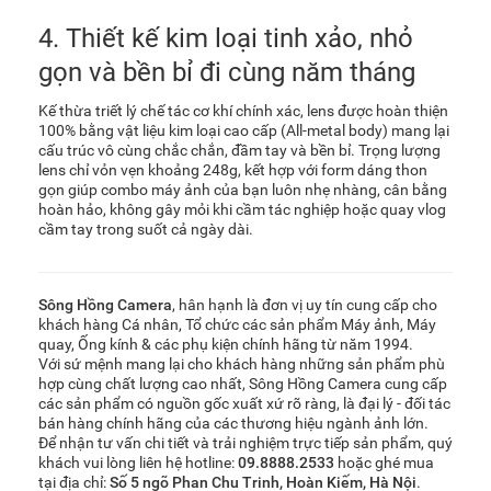
4. Thiết kế kim loại tinh xảo, nhỏ
gọn và bền bỉ đi cùng năm tháng
Kế thừa triết lý chế tác cơ khí chính xác, lens được hoàn thiện
100% bằng vật liệu kim loại cao cấp (All-metal body) mang lại
cấu trúc vô cùng chắc chắn, đầm tay và bền bỉ. Trọng lượng
lens chỉ vỏn vẹn khoảng 248g, kết hợp với form dáng thon
gọn giúp combo máy ảnh của bạn luôn nhẹ nhàng, cân bằng
hoàn hảo, không gây mỏi khi cầm tác nghiệp hoặc quay vlog
cầm tay trong suốt cả ngày dài.
Sông Hồng Camera
, hân hạnh là đơn vị uy tín cung cấp cho
khách hàng Cá nhân, Tổ chức các sản phẩm Máy ảnh, Máy
quay, Ống kính & các phụ kiện chính hãng từ năm 1994.
Với sứ mệnh mang lại cho khách hàng những sản phẩm phù
hợp cùng chất lượng cao nhất, Sông Hồng Camera cung cấp
các sản phẩm có nguồn gốc xuất xứ rõ ràng, là đại lý - đối tác
bán hàng chính hãng của các thương hiệu ngành ảnh lớn.
Để nhận tư vấn chi tiết và trải nghiệm trực tiếp sản phẩm, quý
khách vui lòng liên hệ hotline:
09.8888.2533
hoặc ghé mua
tại địa chỉ:
Số 5 ngõ Phan Chu Trinh, Hoàn Kiếm, Hà Nội
.