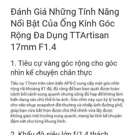
Đánh Giá Những Tính Năng
Nổi Bật Của Ống Kính Góc
Rộng Đa Dụng TTArtisan
17mm F1.4
1. Tiêu cự vàng góc rộng cho góc
nhìn kể chuyện chân thực
Tiêu cự 17mm trên cảm biến APS-C cung cấp một góc nhìn
rộng rãi khoảng 81 độ, đủ rộng để bạn bao quát được toàn
cảnh bối cảnh xung quanh nhưng cũng đủ hẹp để không làm
biến dạng các chủ thể ở rìa ảnh. Góc nhìn này cực kỳ lý tưởng
cho việc chụp snapshot đời thường và nhiếp ảnh đường phố,
giúp bạn vừa bắt trọn được chủ thể chính vừa lấy được
không gian môi trường xung quanh, mang lại tính kể chuyện
đậm nét cho từng khung hình.
2. Khẩu độ siêu lớn f/1.4 thách