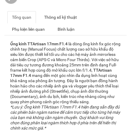
Tổng quan
Thông số kỹ thuật
Phụ kiện liên quan
Bình luận
Ống kính TTArtisan 17mm F1.4
là dòng ống kính fix góc rộng
chỉnh tay (Manual Focus) chất lượng cao sở hữu khẩu độ
siêu lớn được thiết kế tối ưu cho các hệ máy ảnh mirrorless
cảm biến Crop (APS-C và Micro Four Thirds). Với việc sở hữu
dải tiêu cự tương đương khoảng 25mm trên định dạng Full-
frame kết hợp cùng độ mở khẩu cực lớn f/1.4,
TTArtisan
17mm F1.4
mang đến một góc nhìn đa dụng linh hoạt cùng
khả năng xóa phông ấn tượng. Đây là người bạn đồng hành
hoàn hảo cho các nhiếp ảnh gia và vlogger yêu thích thể loại
nhiếp ảnh đường phố (Streetlife), chụp ảnh đời thường
(Documentary), ảnh du lịch, kiến trúc nhẹ nhàng cũng như
quay phim phong cảnh góc rộng thiếu sáng.
*Lưu ý: Ống kính TTArtisan 17mm F1.4 hiện đang sẵn đầy đủ
các phiên bản ngàm native để cắm trực tiếp cho từng hệ máy
của bạn mà không cần ngàm chuyển. Quý khách vui lòng
chọn đúng phân loại ngàm thích hợp ở phía trên để hiển thị
chính xác mức giá.*