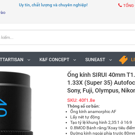
Uy tín, chất lượng và chuyên nghiệp!
TỔNG 
vào
TTARTISAN
K&F CONCEPT
SUNEAST
L
Ống kính SIRUI 40mm T1
1.33X (Super 35) Autofo
Sony, Fuji, Olympus, Niko
SKU: 40f1.8e
Thông số cơ bản:
Ống kính anamorphic AF
Lấy nét tự động
Tạo tỷ lệ khung hình 2,35:1 ở 16:9
0.8MOD Bánh răng/Xoay tiêu điểm
Đường kính ngoài phía trước 80m