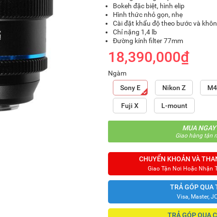
Bokeh đặc biệt, hình elip
Hình thức nhỏ gọn, nhẹ
Cài đặt khẩu độ theo bước và khô
Chỉ nặng 1,4 lb
Đường kính filter 77mm
18,390,000₫
Ngàm
Sony E
Nikon Z
M4
Fuji X
L-mount
MUA NGAY
Giao hàng tận n
CHUYỂN KHOẢN VÀ THA
Giao Tận Nơi Hoặc Nhận 
TRẢ GÓP QUA 
Visa, Master, J
TRẢ GÓP QUA 