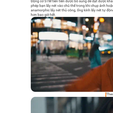
Động cơ STM tiên tiến được bổ sung để đạt được khả 
phép bạn lấy nét vào chủ thể trong khi chụp ảnh hoặc
anamorphic lấy nét thủ công, ống kính lấy nét tự độ
hơn bao giờ hết.
Theo