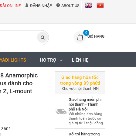
ĐÀI ONLINE
ĐĂNG NHẬP
ABOUT US
0
GIỎ HÀNG
IYADI LIGHTS
HỖ TRỢ
LIÊN HỆ
.8 Anamorphic
Giao hàng hỏa tốc
cus dành cho
trong vòng 89 phút!
Khu vực nội thành HN
n Z, L-mount
Giao hàng miễn phí
nội thành - Thành
phố Hà Nội
Với những đơn hàng
thanh toán trước có
giá trị từ 1 triệu đồng.
 360°
m
Đổi trả hàng trong