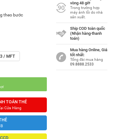
vòng 48 giờ
Trong trường hợp
máy ảnh lỗi do nhà
ng theo bước
sản xuất.
Ship COD toàn quốc
(Nhận hàng-thanh
toán)
Mua hàng Online, Giá
tốt nhất:
3 / MFT
Tổng đài mua hàng
09.8888.2533
ơi
NH TOÁN THẺ
Tại Cửa Hàng
THẺ
CB
CCCD