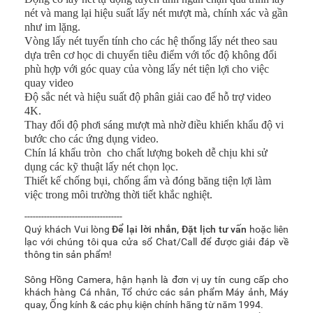
nét và mang lại hiệu suất lấy nét mượt mà, chính xác và gần
như im lặng.
Vòng lấy nét tuyến tính cho các hệ thống lấy nét theo sau
dựa trên cơ học di chuyển tiêu điểm với tốc độ không đổi
phù hợp với góc quay của vòng lấy nét tiện lợi cho việc
quay video
Độ sắc nét và hiệu suất độ phân giải cao để hỗ trợ video
4K.
Thay đổi độ phơi sáng mượt mà nhờ điều khiển khẩu độ vi
bước cho các ứng dụng video.
Chín lá khẩu tròn cho chất lượng bokeh dễ chịu khi sử
dụng các kỹ thuật lấy nét chọn lọc.
Thiết kế chống bụi, chống ẩm và đóng băng tiện lợi làm
việc trong môi trường thời tiết khắc nghiệt.
-----------------------------------
Quý khách Vui lòng
Để lại lời nhắn
,
Đặt lịch tư vấn
hoặc liên
lạc với chúng tôi qua cửa sổ Chat/Call để được giải đáp về
thông tin sản phẩm!
Sông Hồng Camera, hận hạnh là đơn vị uy tín cung cấp cho
khách hàng Cá nhân, Tổ chức các sản phẩm Máy ảnh, Máy
quay, Ống kính & các phụ kiện chính hãng từ năm 1994.