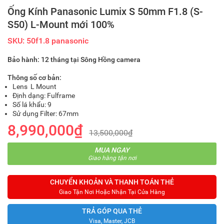
Ống Kính Panasonic Lumix S 50mm F1.8 (S-
S50) L-Mount mới 100%
SKU: 50f1.8 panasonic
Bảo hành: 12 tháng tại Sông Hồng camera
Thông số cơ bản:
Lens L Mount
Định dạng: Fulframe
Số lá khẩu: 9
Sử dụng Filter: 67mm
8,990,000₫
13,500,000₫
MUA NGAY
Giao hàng tận nơi
CHUYỂN KHOẢN VÀ THANH TOÁN THẺ
Giao Tận Nơi Hoặc Nhận Tại Cửa Hàng
TRẢ GÓP QUA THẺ
Visa, Master, JCB