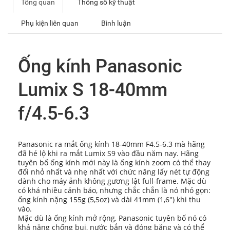
Tổng quan
Thông số kỹ thuật
Phụ kiện liên quan
Bình luận
Ống kính Panasonic
Lumix S 18-40mm
f/4.5-6.3
Panasonic ra mắt ống kính 18-40mm F4.5-6.3 mà hãng
đã hé lộ khi ra mắt Lumix S9 vào đầu năm nay. Hãng
tuyên bố ống kính mới này là ống kính zoom có ​​thể thay
đổi nhỏ nhất và nhẹ nhất với chức năng lấy nét tự động
dành cho máy ảnh không gương lật full-frame. Mặc dù
có khá nhiều cảnh báo, nhưng chắc chắn là nó nhỏ gọn:
ống kính nặng 155g (5,5oz) và dài 41mm (1,6") khi thu
vào.
Mặc dù là ống kính mở rộng, Panasonic tuyên bố nó có
khả năng chống bụi, nước bắn và đóng băng và có thể