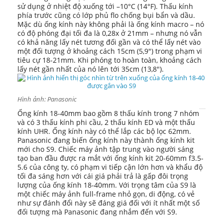
sử dụng ở nhiệt độ xuống tới –10°C (14°F). Thấu kính
phía trước cũng có lớp phủ flo chống bụi bẩn và dầu.
Mặc dù ống kính này không phải là ống kính macro – nó
có độ phóng đại tối đa là 0,28x ở 21mm – nhưng nó vẫn
có khả năng lấy nét tương đối gần và có thể lấy nét vào
một đối tượng ở khoảng cách 15cm (5,9") trong phạm vi
tiêu cự 18-21mm. Khi phóng to hoàn toàn, khoảng cách
lấy nét gần nhất của nó lên tới 35cm (13,8").
Hình ảnh: Panasonic
Ống kính 18-40mm bao gồm 8 thấu kính trong 7 nhóm
và có 3 thấu kính phi cầu, 2 thấu kính ED và một thấu
kính UHR. Ống kính này có thể lắp các bộ lọc 62mm.
Panasonic đang biến ống kính này thành ống kính kit
mới cho S9. Chiếc máy ảnh tập trung vào người sáng
tạo ban đầu được ra mắt với ống kính kit 20-60mm f3.5-
5.6 của công ty, có phạm vi tiếp cận lớn hơn và khẩu độ
tối đa sáng hơn với cái giá phải trả là gấp đôi trọng
lượng của ống kính 18-40mm. Với trọng tâm của S9 là
một chiếc máy ảnh full-frame nhỏ gọn, di động, có vẻ
như sự đánh đổi này sẽ đáng giá đối với ít nhất một số
đối tượng mà Panasonic đang nhắm đến với S9.