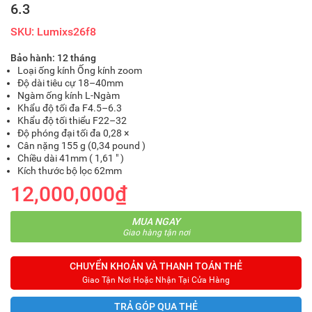
6.3
SKU: Lumixs26f8
Bảo hành: 12 tháng
Loại ống kính Ống kính zoom
Độ dài tiêu cự 18–40mm​
Ngàm ống kính L-Ngàm
Khẩu độ tối đa F4.5–6.3
Khẩu độ tối thiểu F22–32
Độ phóng đại tối đa 0,28 ×
Cân nặng 155 g (0,34 pound )
Chiều dài 41mm ( 1,61 ″ )
Kích thước bộ lọc 62mm
12,000,000₫
MUA NGAY
Giao hàng tận nơi
CHUYỂN KHOẢN VÀ THANH TOÁN THẺ
Giao Tận Nơi Hoặc Nhận Tại Cửa Hàng
TRẢ GÓP QUA THẺ