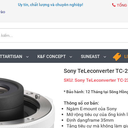
Uy tín, chất lượng và chuyên nghiệp!
TỔNG 
vào
TTARTISAN
K&F CONCEPT
SUNEAST
L
Sony TeLeconverter TC-2
SKU: Sony TeLeconverter TC-2
* Bảo hành: 12 Tháng tại Sông Hồ
Thông số cơ bản:
Ngàm
E-mount của Sony
Mở rộng tiêu cự của ống kính l
Định dạngframe 35mm
Tăng tiêu cự mà không làm gi