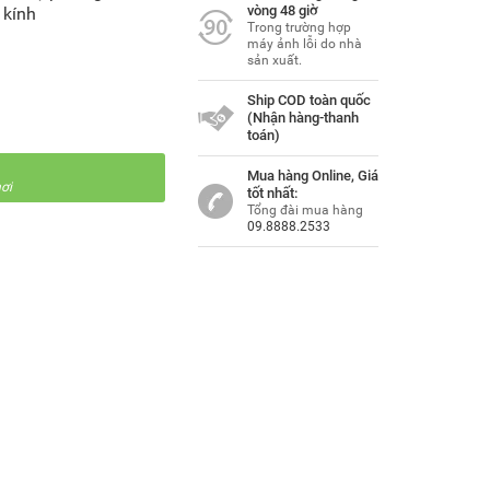
vòng 48 giờ
g kính
Trong trường hợp
máy ảnh lỗi do nhà
sản xuất.
Ship COD toàn quốc
(Nhận hàng-thanh
toán)
Mua hàng Online, Giá
ơi
tốt nhất:
Tổng đài mua hàng
09.8888.2533