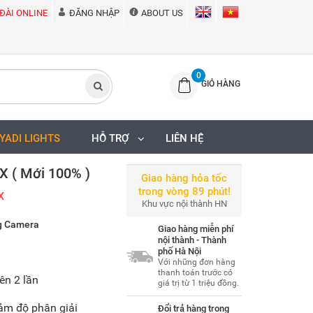
ĐÀI ONLINE
ĐĂNG NHẬP
ABOUT US
0
GIỎ HÀNG
IYADI LIGHTS
HỖ TRỢ
LIÊN HỆ
X ( Mới 100% )
Giao hàng hỏa tốc
trong vòng 89 phút!
X
Khu vực nội thành HN
ng Camera
Giao hàng miễn phí
nội thành - Thành
phố Hà Nội
Với những đơn hàng
thanh toán trước có
ên 2 lần
giá trị từ 1 triệu đồng.
ảm độ phân giải
Đổi trả hàng trong