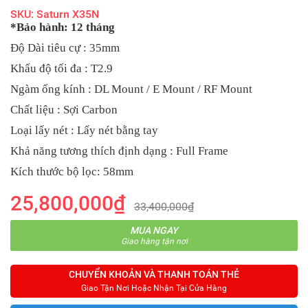
SKU: Saturn X35N
*Bảo hành: 12 tháng
Độ Dài tiêu cự : 35mm
Khẩu độ tối đa : T2.9
Ngàm ống kính : DL Mount / E Mount / RF Mount
Chất liệu : Sợi Carbon
Loại lấy nét : Lấy nét bằng tay
Khả năng tương thích định dạng : Full Frame
Kích thước bộ lọc: 58mm
25,800,000₫
33,400,000₫
MUA NGAY
Giao hàng tận nơi
CHUYỂN KHOẢN VÀ THANH TOÁN THẺ
Giao Tận Nơi Hoặc Nhận Tại Cửa Hàng