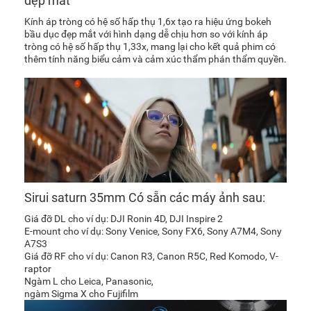
đẹp mắt
Kính áp tròng có hệ số hấp thụ 1,6x tạo ra hiệu ứng bokeh
bầu dục đẹp mắt với hình dạng dễ chịu hơn so với kính áp
tròng có hệ số hấp thụ 1,33x, mang lại cho kết quả phim có
thêm tính năng biểu cảm và cảm xúc thẩm phán thẩm quyền.
Sirui saturn 35mm Có sẵn các máy ảnh sau:
Giá đỡ DL cho ví dụ: DJI Ronin 4D, DJI Inspire 2
E-mount cho ví dụ: Sony Venice, Sony FX6, Sony A7M4, Sony
A7S3
Giá đỡ RF cho ví dụ: Canon R3, Canon R5C, Red Komodo, V-
raptor
Ngàm L cho Leica, Panasonic,
ngàm Sigma X cho Fujifilm