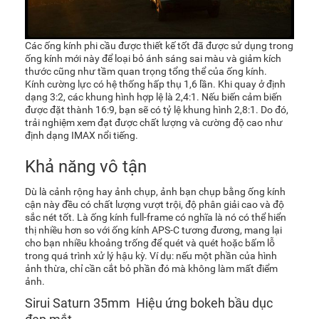
Các ống kính phi cầu được thiết kế tốt đã được sử dụng trong
ống kính mới này để loại bỏ ánh sáng sai màu và giảm kích
thước cũng như tầm quan trọng tổng thể của ống kính.
Kính cường lực có hệ thống hấp thụ 1,6 lần. Khi quay ở định
dạng 3:2, các khung hình hợp lệ là 2,4:1. Nếu biến cảm biến
được đặt thành 16:9, bạn sẽ có tỷ lệ khung hình 2,8:1. Do đó,
trải nghiệm xem đạt được chất lượng và cường độ cao như
định dạng IMAX nổi tiếng.
Khả năng vô tận
Dù là cảnh rộng hay ảnh chụp, ảnh bạn chụp bằng ống kính
cận này đều có chất lượng vượt trội, độ phân giải cao và độ
sắc nét tốt. Là ống kính full-frame có nghĩa là nó có thể hiển
thị nhiều hơn so với ống kính APS-C tương đương, mang lại
cho bạn nhiều khoảng trống để quét và quét hoặc bấm lỗ
trong quá trình xử lý hậu kỳ. Ví dụ: nếu một phần của hình
ảnh thừa, chỉ cần cắt bỏ phần đó mà không làm mất điểm
ảnh.
Sirui Saturn 35mm Hiệu ứng bokeh bầu dục