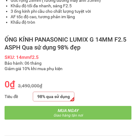
Góc rộng 28mm (Tương đương máy ảnh 35mm)
Khẩu độ tối đa nhanh, sáng F2.5
3 ống kính phi cầu cho chất lượng tuyệt vời
AF tốc độ cao, tương phản im lặng
Khẩu độ tròn
ỐNG KÍNH PANASONIC LUMIX G 14MM F2.5
ASPH Qua sử dụng 98% đẹp
SKU: 14mmf2.5
Bảo hành: 06 tháng
Giảm giá 10% khi mua phụ kiện
0₫
3,490,000₫
Tiêu đề
98% qua sử dụng
MUA NGAY
Giao hàng tận nơi