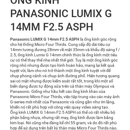
ỐNG KÍNH
PANASONIC LUMIX G
14MM F2.5 ASPH
Panasonic LUMIX G 14mm F2.5 ASPH
là ống kính góc rộng
cho hệ thống Micro Four Thirds. Cung cấp độ dài tiêu cự
14mm tương đương 28mm về mặt 35mm và khẩu độ sáng f /
2.5, ống kính Lumix G 14mm chính thức là ống kính một tiêu
cự có thể thay thế nhẹ nhất thế giới. Tuy là một ống kính góc
rộng nhỏ nhưng được tạo hình hoàn hảo, mang lại kết quả
tuyệt vời, làm cho nó trở thành một ống kính tuyệt vời để
chụp phong cảnh và chụp ảnh đường phố. Hiện tượng quang
sai có mặt nhưng được kiểm soát rất tốt, trong khi một số
biến dạng được tự động sửa trên cả thân máy Olympus và
Panasonic. Giống như hầu hết các ống kính khác của
Panasonic Micro Four Thirds, việc tập trung vào các máy ảnh
G-series mới nhất của Panasonic và cũng gần như im lặng,
khiến nó rất phù hợp với công việc quay video sáng tạo.
Ống kính LUMIX G 14mm F2.5 ASPH có thể có rất nhiều bộ
phận bằng nhựa, nhưng rất may, ống kính được làm bằng
kim loại. Nó cũng nhẹ đáng kể chỉ 55 gram, và do đó rất phù
hợp để sử dụng trên bất kỳ thân máy Micro Four Thirds nào.