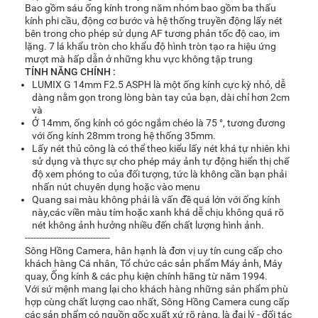
Bao gồm sáu ống kính trong năm nhóm bao gồm ba thấu
kính phi cầu, động cơ bước và hệ thống truyền động lấy nét
bên trong cho phép sử dụng AF tương phản tốc độ cao, im
lặng. 7 lá khẩu tròn cho khẩu độ hình tròn tạo ra hiệu ứng
mượt mà hấp dẫn ở những khu vực không tập trung
TÍNH NĂNG CHÍNH :
LUMIX G 14mm F2.5 ASPH là một ống kính cực kỳ nhỏ, dễ
dàng nằm gọn trong lòng bàn tay của bạn, dài chỉ hơn 2cm
và
Ở 14mm, ống kính có góc ngắm chéo là 75 °, tương đương
với ống kính 28mm trong hệ thống 35mm.
Lấy nét thủ công là có thể theo kiểu lấy nét khá tự nhiên khi
sử dụng và thực sự cho phép máy ảnh tự động hiển thị chế
độ xem phóng to của đối tượng, tức là không cần bạn phải
nhấn nút chuyên dụng hoặc vào menu
Quang sai màu không phải là vấn đề quá lớn với ống kính
này,các viền màu tím hoặc xanh khá dễ chịu không quá rõ
nét không ảnh hưởng nhiều đến chất lượng hình ảnh.
------------------------------
Sông Hồng Camera, hân hạnh là đơn vị uy tín cung cấp cho
khách hàng Cá nhân, Tổ chức các sản phẩm Máy ảnh, Máy
quay, Ống kính & các phụ kiện chính hãng từ năm 1994.
Với sứ mệnh mang lại cho khách hàng những sản phẩm phù
hợp cùng chất lượng cao nhất, Sông Hồng Camera cung cấp
các sản phẩm có nguồn gốc xuất xứ rõ ràng, là đại lý - đối tác