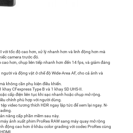
 II với tốc độ cao hơn, xử lý nhanh hơn và linh động hơn mà
hiếc camera trước đó.
 cao hơn, chụp liên tiếp nhanh hơn đến 14 fps, và giảm đáng
người và động vật ở chế độ Wide-Area AF, cho cả ảnh và
 mà không cần phụ kiện điều khiển.
 1 khay CFexpress Type B và 1 khay SD UHS-II.
ặc cấp điện liên tục khi sạc nhanh hoặc chụp mở rộng.
iều chỉnh phù hợp với người dùng.
tệp video tương thích HDR ngay lập tức để xem lại ngay. N-
rading.
bản nâng cấp phần mềm sau này.
p máy ảnh xuất phim ProRes RAW sang máy quay mở rộng
nh động cao hơn ở khâu color grading với codec ProRes cùng
g HDMI.