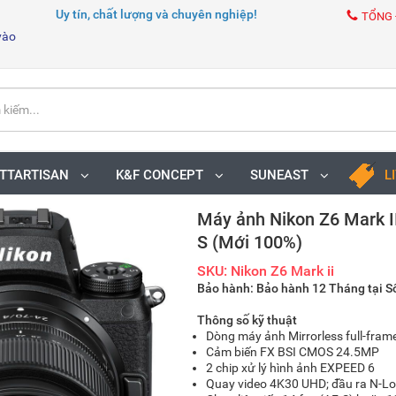
Uy tín, chất lượng và chuyên nghiệp!
TỔNG 
vào
TTARTISAN
K&F CONCEPT
SUNEAST
L
Máy ảnh Nikon Z6 Mark I
S (Mới 100%)
SKU: Nikon Z6 Mark ii
Bảo hành: Bảo hành 12 Tháng tại
Thông số kỹ thuật
Dòng máy ảnh Mirrorless full-fram
Cảm biến FX BSI CMOS 24.5MP
2 chip xử lý hình ảnh EXPEED 6
Quay video 4K30 UHD; đầu ra N-Lo