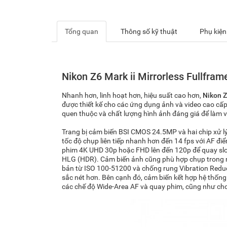
Tổng quan
Thông số kỹ thuật
Phụ kiện
Nikon Z6 Mark ii Mirrorless Fullfram
Nhanh hơn, linh hoạt hơn, hiệu suất cao hơn,
Nikon
Z
được thiết kế cho các ứng dụng ảnh và video cao cấp.
quen thuộc và chất lượng hình ảnh đáng giá để làm vi
Trang bị cảm biến BSI CMOS 24.5MP và hai chip xử lý
tốc độ chụp liên tiếp nhanh hơn đến 14 fps với AF đi
phim 4K UHD 30p hoặc FHD lên đến 120p để quay slow
HLG (HDR). Cảm biến ảnh cũng phù hợp chụp trong n
bản từ ISO 100-51200 và chống rung Vibration Redu
sắc nét hơn. Bên cạnh đó, cảm biến kết hợp hệ thống
các chế độ Wide-Area AF và quay phim, cũng như cho p