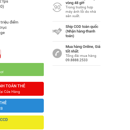
2 fps
vòng 48 giờ
0)
Trong trường hợp
máy ảnh lỗi do nhà
sản xuất.
triệu điểm
Ship COD toàn quốc
trục
(Nhận hàng-thanh
dge
toán)
Mua hàng Online, Giá
tốt nhất:
Tổng đài mua hàng
09.8888.2533
ơi
NH TOÁN THẺ
Tại Cửa Hàng
THẺ
CB
CCCD