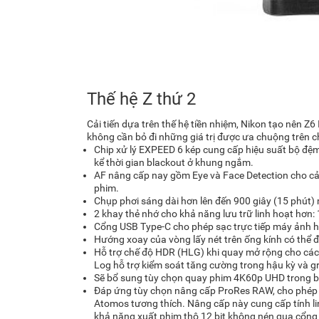
Thế hệ Z thứ 2
Cải tiến dựa trên thế hệ tiền nhiệm, Nikon tạo nên Z6
không cần bỏ đi những giá trị được ưa chuộng trên c
Chip xử lý EXPEED 6 kép cung cấp hiệu suất bộ đệm
kể thời gian blackout ở khung ngắm.
AF nâng cấp nay gồm Eye và Face Detection cho cả 
phim.
Chụp phơi sáng dài hơn lên đến 900 giây (15 phút)
2 khay thẻ nhớ cho khả năng lưu trữ linh hoạt hơn:
Cổng USB Type-C cho phép sạc trực tiếp máy ảnh ho
Hướng xoay của vòng lấy nét trên ống kính có thể đ
Hỗ trợ chế độ HDR (HLG) khi quay mở rộng cho các 
Log hỗ trợ kiểm soát tăng cường trong hậu kỳ và g
Sẽ bổ sung tùy chọn quay phim 4K60p UHD trong 
Đáp ứng tùy chọn nâng cấp ProRes RAW, cho phé
Atomos tương thích. Nâng cấp này cung cấp tính li
khả năng xuất phim thô 12 bit không nén qua cổn