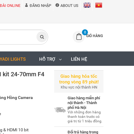
ĐÀI ONLINE
ĐĂNG NHẬP
ABOUT US
0
GIỎ HÀNG
IYADI LIGHTS
HỖ TRỢ
LIÊN HỆ
I kit 24-70mm F4
Giao hàng hỏa tốc
trong vòng 89 phút!
Khu vực nội thành HN
 Sông Hồng Camera
Giao hàng miễn phí
nội thành - Thành
phố Hà Nội
Với những đơn hàng
e
thanh toán trước có
giá trị từ 1 triệu đồng.
g & HDMI 10 bit
Đổi trả hàng trong