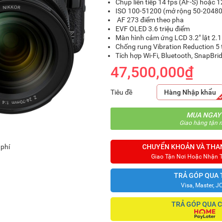
Chụp liên tiếp 14 fps (AF-S) hoặc 1
ISO
100-51200
(mở rộng 50-20480
AF 273 điểm theo pha
EVF OLED 3.6 triệu điểm
Màn hình cảm ứng LCD 3.2" lật 2.1 
Chống rung Vibration Reduction 5 
Tích hợp Wi-Fi, Bluetooth, SnapBri
47,500,000₫
Tiêu đề
Hàng Nhập khẩu
MUA NGAY
Giao hàng tận n
 phí
CHUYỂN KHOẢN VÀ THA
Giao Tận Nơi Hoặc Nhận 
TRẢ GÓP QUA 
Visa, Master, J
TRẢ GÓP QUA 