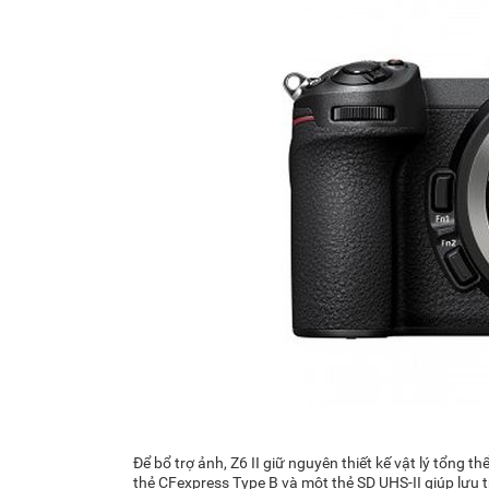
Để bổ trợ ảnh, Z6 II giữ nguyên thiết kế vật lý tổng 
thẻ CFexpress Type B và một thẻ SD UHS-II giúp lưu 