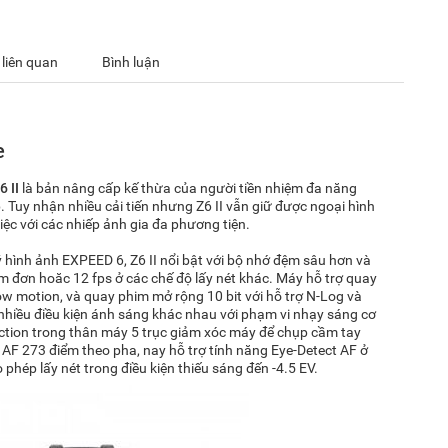
 liên quan
Bình luận
e
6 II
là bản nâng cấp kế thừa của người tiền nhiệm đa năng
 Tuy nhận nhiều cải tiến nhưng Z6 II vẫn giữ được ngoại hình
ệc với các nhiếp ảnh gia đa phương tiện.
 hình ảnh EXPEED 6, Z6 II nổi bật với bộ nhớ đệm sâu hơn và
ểm đơn hoăc 12 fps ở các chế độ lấy nét khác. Máy hỗ trợ quay
 motion, và quay phim mở rộng 10 bit với hỗ trợ N-Log và
hiều điều kiện ánh sáng khác nhau với phạm vi nhạy sáng cơ
ction trong thân máy 5 trục giảm xóc máy để chụp cầm tay
 AF 273 điểm theo pha, nay hỗ trợ tính năng Eye-Detect AF ở
hép lấy nét trong điều kiện thiếu sáng đến -4.5 EV.