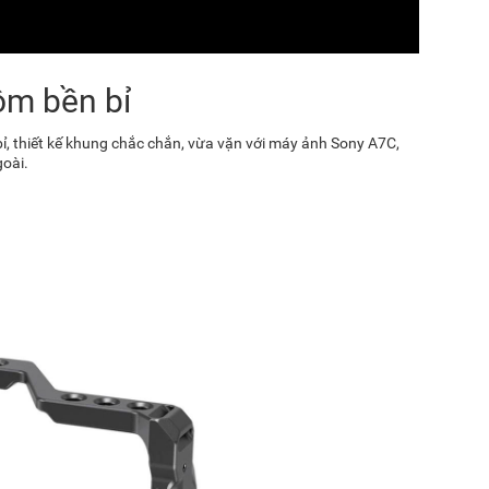
ôm bền bỉ
ỉ, thiết kế khung chắc chắn, vừa vặn với máy ảnh Sony A7C,
goài.