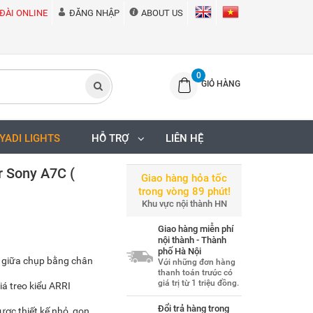
ĐÀI ONLINE
ĐĂNG NHẬP
ABOUT US
0
GIỎ HÀNG
IYADI LIGHTS
HỖ TRỢ
LIÊN HỆ
r Sony A7C (
Giao hàng hỏa tốc
trong vòng 89 phút!
Khu vực nội thành HN
Giao hàng miễn phí
nội thành - Thành
phố Hà Nội
 giữa chụp bằng chân
Với những đơn hàng
thanh toán trước có
giá trị từ 1 triệu đồng.
giá treo kiểu ARRI
Đổi trả hàng trong
ợc thiết kế nhỏ, gọn,