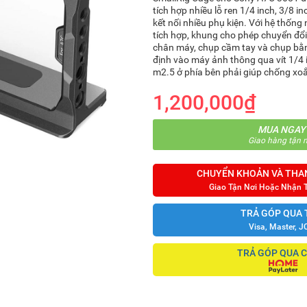
tích hợp nhiều lỗ ren 1/4 inch, 3/8 i
kết nối nhiều phụ kiện. Với hệ thốn
tích hợp, khung cho phép chuyển đổ
chân máy, chụp cầm tay và chụp bằ
định vào máy ảnh thông qua vít 1/4 i
m2.5 ở phía bên phải giúp chống xo
1,200,000₫
MUA NGAY
Giao hàng tận n
CHUYỂN KHOẢN VÀ THA
Giao Tận Nơi Hoặc Nhận 
TRẢ GÓP QUA 
Visa, Master, J
TRẢ GÓP QUA 