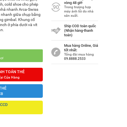
vòng 48 giờ
nch, cold shoe cho phép
Trong trường hợp
g nhả nhanh Arca-Swiss
máy ảnh lỗi do nhà
i nhanh giữa chụp bằng
sản xuất.
ng gimbal. Khung cố
nch ở phía dưới và vít
Ship COD toàn quốc
ắn.
(Nhận hàng-thanh
toán)
Mua hàng Online, Giá
tốt nhất:
Tổng đài mua hàng
ơi
09.8888.2533
NH TOÁN THẺ
Tại Cửa Hàng
THẺ
CB
CCCD