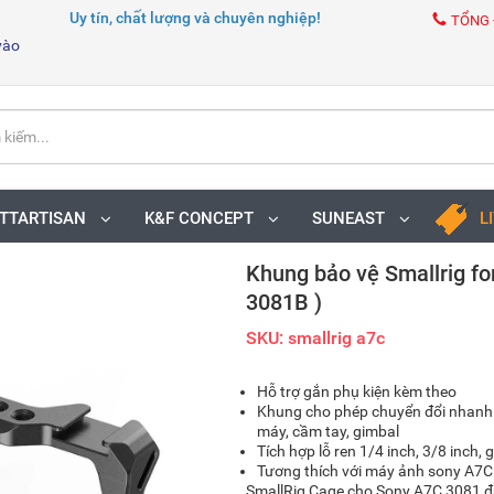
Uy tín, chất lượng và chuyên nghiệp!
TỔNG 
vào
TTARTISAN
K&F CONCEPT
SUNEAST
L
Khung bảo vệ Smallrig fo
3081B )
SKU: smallrig a7c
Hỗ trợ gắn phụ kiện kèm theo
Khung cho phép chuyển đổi nhanh
máy, cầm tay, gimbal
Tích hợp lỗ ren 1/4 inch, 3/8 inch, 
Tương thích với máy ảnh sony A7C
SmallRig Cage cho Sony A7C 3081 đư