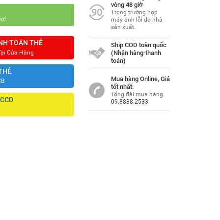
vòng 48 giờ
Trong trường hợp
ơi
máy ảnh lỗi do nhà
sản xuất.
NH TOÁN THẺ
Ship COD toàn quốc
Tại Cửa Hàng
(Nhận hàng-thanh
toán)
THẺ
Mua hàng Online, Giá
CB
tốt nhất:
Tổng đài mua hàng
CCCD
09.8888.2533