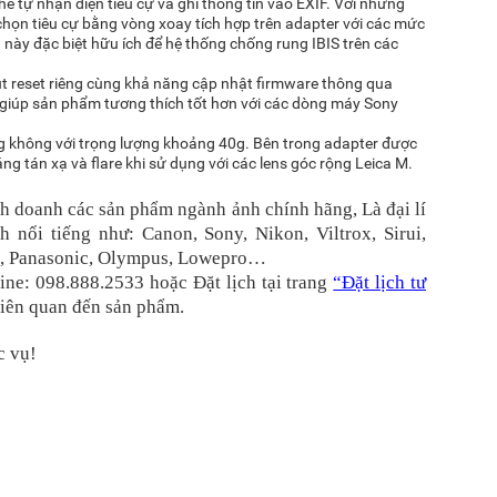
thể tự nhận diện tiêu cự và ghi thông tin vào EXIF. Với những
chọn tiêu cự bằng vòng xoay tích hợp trên adapter với các mức
đặc biệt hữu ích để hệ thống chống rung IBIS trên các
út reset riêng cùng khả năng cập nhật firmware thông qua
y giúp sản phẩm tương thích tốt hơn với các dòng máy Sony
g không với trọng lượng khoảng 40g. Bên trong adapter được
 tán xạ và flare khi sử dụng với các lens góc rộng Leica M.
h doanh các sản phẩm ngành ảnh chính hãng, Là đại lí
 nổi tiếng như: Canon, Sony, Nikon, Viltrox, Sirui,
k, Panasonic, Olympus, Lowepro…
line: 098.888.2533 hoặc Đặt lịch tại trang
“Đặt lịch tư
 liên quan đến sản phẩm.
c vụ!