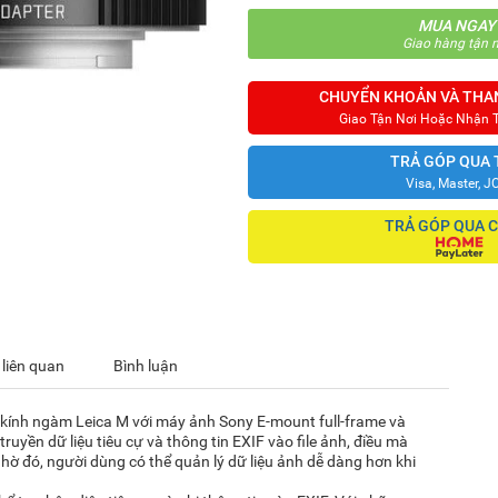
MUA NGAY
Giao hàng tận n
CHUYỂN KHOẢN VÀ THA
Giao Tận Nơi Hoặc Nhận 
TRẢ GÓP QUA 
Visa, Master, J
TRẢ GÓP QUA 
 liên quan
Bình luận
ng kính ngàm Leica M với máy ảnh Sony E-mount full-frame và
yền dữ liệu tiêu cự và thông tin EXIF vào file ảnh, điều mà
ờ đó, người dùng có thể quản lý dữ liệu ảnh dễ dàng hơn khi