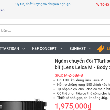
Uy tín, chất lượng và chuyên nghiệp!
TỔNG 
vào
TTARTISAN
K&F CONCEPT
SUNEAST
L
Ngàm chuyển đổi TTartis
bit (Lens Leica M - Body 
SKU: M-Z-6Bit-B
Ghi EXIF khi dùng lens Leica M.
Hỗ trợ chống rung IBIS chính xác 
Tự nhận diện lens Leica có mã 6-bit
Có thể chọn tiêu cự thủ công cho l
Thiết kế nhỏ gọn, chỉ khoảng 40g.
1,975,000₫