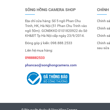
SÔNG HỒNG CAMERA SHOP
CHÍNH
Địa chỉ cửa hàng: Số 5 ngõ Phan Chu
Chính sá
Trinh, HK, Hà Nội (51 Phan Chu Trinh vào
Chính s
ngõ 50m). GCNĐKKD 0101820922 do Sở
KH&ĐT Tp Hà Nội cấp ngày 23/9/2014.
Chính s
Đóng góp ý kiến:
098.888.2533
Chính s
sau sửa
Liên hệ mua hàng:
0988882533
phancao@songhongcamera.com
© Bản quyền thuộc về
Sông Hồng Camera
.