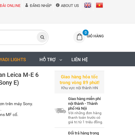
ĐÀI ONLINE
ĐĂNG NHẬP
ABOUT US
0
GIỎ HÀNG
IYADI LIGHTS
HỖ TRỢ
LIÊN HỆ
an Leica M-E 6
Giao hàng hỏa tốc
Sony E)
trong vòng 89 phút!
Khu vực nội thành HN
Giao hàng miễn phí
hơn trên máy Sony.
nội thành - Thành
phố Hà Nội
.
Với những đơn hàng
ens MF cổ.
thanh toán trước có
giá trị từ 1 triệu đồng.
Đổi trả hàng trong