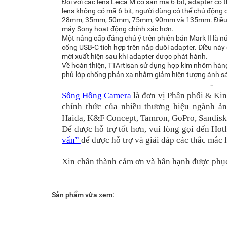
Đối với các lens Leica M có sẵn mã 6-bit, adapter có 
lens không có mã 6-bit, người dùng có thể chủ động 
28mm, 35mm, 50mm, 75mm, 90mm và 135mm. Điều này 
máy Sony hoạt động chính xác hơn.
Một nâng cấp đáng chú ý trên phiên bản Mark II là n
cổng USB-C tích hợp trên nắp đuôi adapter. Điều nà
mới xuất hiện sau khi adapter được phát hành.
Về hoàn thiện, TTArtisan sử dụng hợp kim nhôm hàn
phủ lớp chống phản xạ nhằm giảm hiện tượng ánh sáng
—————————————————-
Sông Hồng Camera
là đơn vị Phân phối & Kin
chính thức của nhiều thương hiệu ngành ảnh
Haida, K&F Concept, Tamron, GoPro, Sandis
Để được hỗ trợ tốt hơn, vui lòng gọi đến Hot
vấn”
để được hỗ trợ và giải đáp các thắc mắc
Xin chân thành cảm ơn và hân hạnh được phụ
Sản phẩm vừa xem: