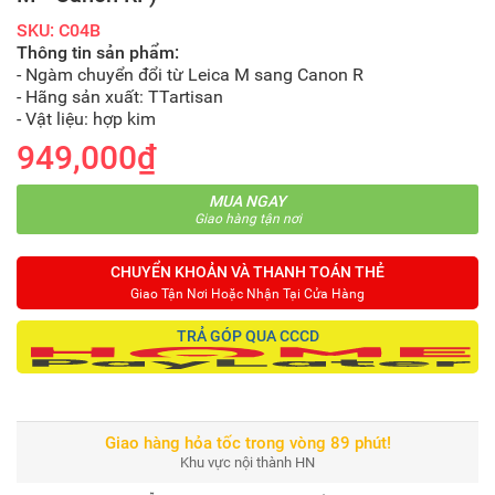
SKU: C04B
Thông tin sản phẩm:
- Ngàm chuyển đổi từ Leica M sang Canon R
- Hãng sản xuất: TTartisan
- Vật liệu: hợp kim
949,000₫
MUA NGAY
Giao hàng tận nơi
CHUYỂN KHOẢN VÀ THANH TOÁN THẺ
Giao Tận Nơi Hoặc Nhận Tại Cửa Hàng
TRẢ GÓP QUA CCCD
Giao hàng hỏa tốc trong vòng 89 phút!
Khu vực nội thành HN