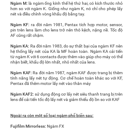
Ngàm M:
là ngàm ống kính thế hệ thứ hai, có kích thước nhỏ
hơn so với ngàm K. Giống như ngàm K, nó chỉ cho phép lấy
nét và điều chỉnh vòng khẩu độ bằng tay.
Ngàm KF:
ra đời năm 1981, Pentax tích hợp motor, sensor,
pin trên lens làm cho lens trở nên thô kệch, nặng nề. Tốc độ
AF cũng rất chậm.
Ngàm KA:
Ra đời năm 1983, do sự thất bại của ngàm KF nên
hệ thống lấy nét của KA là MF hoàn toàn. Ngàm KA cải tiến
từ ngàm K với 6 contacts được thêm vào giúp cho máy có thể
nhận biết, khẩu độ lớn nhất, nhỏ nhất của lens.
Ngàm KAF:
Ra đời năm 1987, ngàm KAF được trang bị thêm
tính nãng lấy nét tự động. Cơ chế hoàn toàn khác so với KF,
Pentax đã thêm motor lấy nét vào thân máy
Ngàm KAF2:
sử dụng động cơ lấy nét siêu thanh trang bị trên
lens để cải tiến tốc độ lấy nét và giảm thiểu độ ồn so với KAF
Ngoài ra còn một số loại ngàm phổ biến sau:
Fujifilm Mirrorless:
Ngàm FX