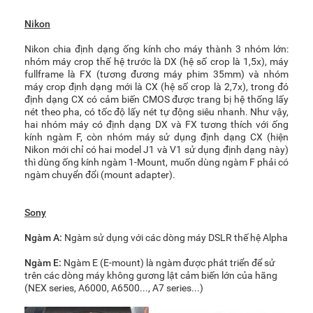
Nikon
Nikon chia định dạng ống kính cho máy thành 3 nhóm lớn:
nhóm máy crop thế hệ trước là DX (hệ số crop là 1,5x), máy
fullframe là FX (tương đương máy phim 35mm) và nhóm
máy crop định dạng mới là CX (hệ số crop là 2,7x), trong đó
định dạng CX có cảm biến CMOS được trang bị hệ thống lấy
nét theo pha, có tốc độ lấy nét tự động siêu nhanh. Như vậy,
hai nhóm máy có định dạng DX và FX tương thích với ống
kính ngàm F, còn nhóm máy sử dụng định dạng CX (hiện
Nikon mới chỉ có hai model J1 và V1 sử dụng định dạng này)
thì dùng ống kính ngàm 1-Mount, muốn dùng ngàm F phải có
ngàm chuyển đổi (mount adapter).
Sony
Ngàm A:
Ngàm sử dụng với các dòng máy DSLR thế hệ Alpha
Ngàm E:
Ngàm E (E-mount) là ngàm được phát triển để sử
trên các dòng máy không gương lật cảm biến lớn của hãng
(NEX series, A6000, A6500..., A7 series...)