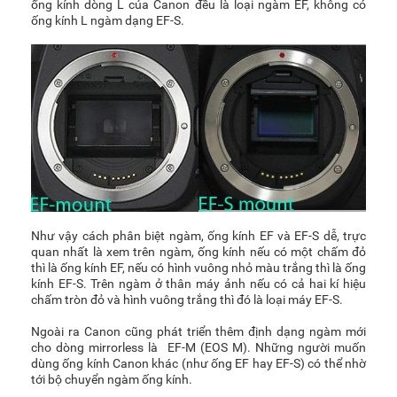
ống kính dòng L của Canon đều là loại ngàm EF, không có
ống kính L ngàm dạng EF-S.
Như vậy cách phân biệt ngàm, ống kính EF và EF-S dễ, trực
quan nhất là xem trên ngàm, ống kính nếu có một chấm đỏ
thì là ống kính EF, nếu có hình vuông nhỏ màu trắng thì là ống
kính EF-S. Trên ngàm ở thân máy ảnh nếu có cả hai kí hiệu
chấm tròn đỏ và hình vuông trắng thì đó là loại máy EF-S.
Ngoài ra Canon cũng phát triển thêm định dạng ngàm mới
cho dòng mirrorless là EF-M (EOS M). Những người muốn
dùng ống kính Canon khác (như ống EF hay EF-S) có thể nhờ
tới bộ chuyển ngàm ống kính.