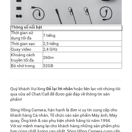
Thông số nổi bật
Thời gian sử
7 tiếng
dụng tối đa
Thời gian sạc
2,5 tiếng
Quay video
2,4 GHz
Khoảng cách
260m
truyền tối đa
Bộ nhớ trong
32GB
Quý khách Vui lòng
Để lại lời nhắn
hoặc liên lạc với chúng tôi
qua cửa sổ Chat/Call để được giải đáp về thông tin sản
phẩm!
Sông Hồng Camera, hận hạnh là đơn vị uy tín cung cấp cho
khách hàng Cá nhân, Tổ chức các sản phẩm Máy ảnh, Máy
quay, Ống kính & các phụ kiện chính hãng từ năm 1994.
Với sứ mệnh mang lại cho khách hàng những sản phẩm phù
hợp cùng chất lượng cao nhất, Sông Hồng Camera cung cấp