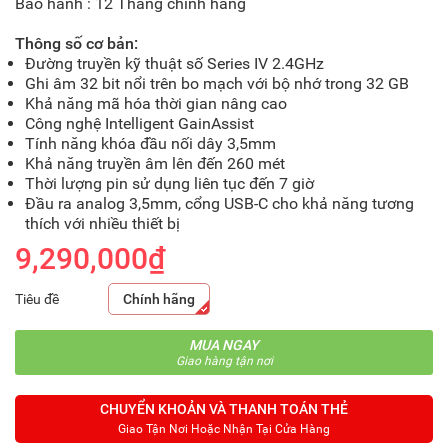
Bảo hành : 12 Tháng chính hãng
Thông số cơ bản:
Đường truyền kỹ thuật số Series IV 2.4GHz
Ghi âm 32 bit nổi trên bo mạch với bộ nhớ trong 32 GB
Khả năng mã hóa thời gian nâng cao
Công nghệ Intelligent GainAssist
Tính năng khóa đầu nối dây 3,5mm
Khả năng truyền âm lên đến 260 mét
Thời lượng pin sử dụng liên tục đến 7 giờ
Đầu ra analog 3,5mm, cổng USB-C cho khả năng tương
thích với nhiều thiết bị
9,290,000₫
Tiêu đề
Chính hãng
MUA NGAY
Giao hàng tận nơi
CHUYỂN KHOẢN VÀ THANH TOÁN THẺ
Giao Tận Nơi Hoặc Nhận Tại Cửa Hàng