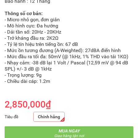
Bảo hành : 12 Tháng
Thông số cơ bản:
- Micro nhỏ gọn, đơn giản
-
Mô hình cực: Đa hướng
-
Dải tần số: 20Hz - 20KHz
-
Trở kháng đầu ra: 2K2Ω
-
Tỷ lệ tín hiệu trên tiếng ồn: 67 dB
-
Mức ồn tương đương (A-Weighted): 27dBA điển hình
- Mức đầu ra tối đa: 50mV (@ 1kHz, 1% THD vào tải 1KΩ)
- Nhạy cảm: -38 dB lại 1 Volt / Pascal (12,59 mV @ 94 dB
SPL) +/- 3 dB @ 1kHz
- Trọng lượng: 9g
- Chiều dài cáp: 1.2m
2,850,000₫
Tiêu đề
Chính hãng
MUA NGAY
Giao hàng tận nơi