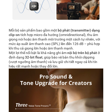
Mỗi bộ sản phẩm bao gồm một
bộ phát (transmitter) dạng
clip-on
tích hợp micro đa hướng (omnidirectional), thu âm
giọng nói hoặc âm thanh môi trường một cách tự nhiên, với
mức áp suất âm thanh cao (SPL) lên đến 126 dB – phù hợp
khi thu cả giọng lớn hoặc âm thanh mạnh.
Một lợi thế nổi bật là khả năng ghi âm
nội bộ trên bộ phát
ở
định dạng
32-bit float
, giúp bảo vệ bản thu khỏi clipping
(vượt ngưỡng âm thanh) và lưu giữ chi tiết ngay cả khi tín
hiệu rất mạnh hoặc thay đổi lớn.