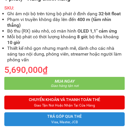
SKU:
Ghi âm nội bộ trên từng bộ phát ở định dạng
32-bit float
Phạm vi truyền không dây lên đến
400 m (tầm nhìn
thẳng)
Bộ thu (RX) siêu nhỏ, có màn hình
OLED 1,1″ cảm ứng
Mỗi bộ phát có thời lượng khoảng
8 giờ
, bộ thu khoảng
10 giờ
Thiết kế nhỏ gọn nhưng mạnh mẽ, dành cho các nhà
sáng tạo nội dung, phóng viên, streamer hoặc người làm
phỏng vấn
5,690,000₫
MUA NGAY
Giao hàng tận nơi
CHUYỂN KHOẢN VÀ THANH TOÁN THẺ
Giao Tận Nơi Hoặc Nhận Tại Cửa Hàng
TRẢ GÓP QUA THẺ
Visa, Master, JCB