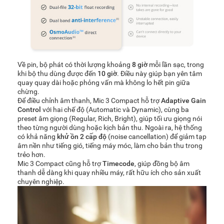
Về pin, bộ phát có thời lượng khoảng
8 giờ
mỗi lần sạc, trong
khi bộ thu dùng được đến
10 giờ
. Điều này giúp bạn yên tâm
quay quay dài hoặc phỏng vấn mà không lo hết pin giữa
chừng.
Để điều chỉnh âm thanh, Mic 3 Compact hỗ trợ
Adaptive Gain
Control
với hai chế độ (Automatic và Dynamic), cùng ba
preset âm giọng (Regular, Rich, Bright), giúp tối ưu giọng nói
theo từng người dùng hoặc kịch bản thu. Ngoài ra, hệ thống
có khả năng
khử ồn 2 cấp độ
(noise cancellation) để giảm tạp
âm nền như tiếng gió, tiếng máy móc, làm cho bản thu trong
trẻo hơn.
Mic 3 Compact cũng hỗ trợ
Timecode
, giúp đồng bộ âm
thanh dễ dàng khi quay nhiều máy, rất hữu ích cho sản xuất
chuyên nghiệp.