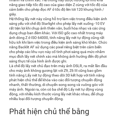
năng giao tiếp tốc độ cao của giao diện Z cùng với tốc độ của
cảm biến cho phép đọc AF ở tốc độ lên tới 120 khung hình /
giây.
Hệ thống lấy nét này cũng hỗ trợ làm việc trong điều kiện ánh
sáng yếu với chế độ Starlight cho phép lấy nét xuống -10 EV
rất tiện lợi khi chụp ảnh thiên văn, buổi hòa nhạc và các ứng
dụng chụp ban đêm khác. Với ISO gốc cao nhất trong máy
ảnh dòng Z ở ISO 64000, tính năng lấy nét tự động cũng rất
hữu ích khi làm việc trong điều kiện ánh sáng khó khăn. Chức
năng Backlit AF sử dụng các pixel riêng biệt trên cảm biến
cho phép các khu vực này cố tình phơi sáng quá mức nhằm
mục đích lấy nét chính xác mà không ảnh hưởng đến độ phơi
sáng thực tế của hình ảnh được ghi.
Là chế độ lấy nét chủ đạo trên máy ảnh DSLR, ra mắt lần đầu
cho máy ảnh không gương lật với Z9, Z6 III cũng bao gồm
tính năng Lấy nét tự động theo dõi 3D kết hợp với tính năng
phát hiện chủ thể để khóa vào các đối tượng chuyển động
nhanh, thất thường, di chuyển song song và vuông góc với
máy ảnh. Ngoài ra, còn có ba chế độ Lấy nét tự động vùng
động, với nhiều kích thước vùng lấy nét khác nhau, để chụp
nhiều loại đối tượng chuyển động.
Phát hiện chủ thể bằng