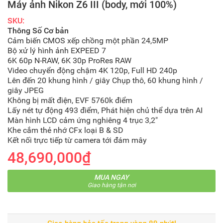
Máy ảnh Nikon Z6 III (body, mới 100%)
SKU:
Thông Số Cơ bản
Cảm biến CMOS xếp chồng một phần 24,5MP
Bộ xử lý hình ảnh EXPEED 7
6K 60p N-RAW, 6K 30p ProRes RAW
Video chuyển động chậm 4K 120p, Full HD 240p
Lên đến 20 khung hình / giây Chụp thô, 60 khung hình /
giây JPEG
Không bị mất điện, EVF 5760k điểm
Lấy nét tự động 493 điểm, Phát hiện chủ thể dựa trên AI
Màn hình LCD cảm ứng nghiêng 4 trục 3,2″
Khe cắm thẻ nhớ CFx loại B & SD
Kết nối trực tiếp từ camera tới đám mây
48,690,000₫
MUA NGAY
Giao hàng tận nơi