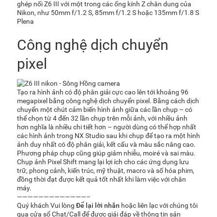
ghép nối Z6 III với một trong các ống kính Z chân dung của
Nikon, như 50mm f/1.2 S, 85mm f/1.2 S hoặc 135mm f/1.8 S
Plena
Công nghệ dịch chuyển
pixel
Tạo ra hình ảnh có độ phân giải cực cao lên tới khoảng 96
megapixel bằng công nghệ dịch chuyển pixel. Bằng cách dịch
chuyển một chút cảm biến hình ảnh giữa các lần chụp – có
thể chọn từ 4 đến 32 lần chụp trên mỗi ảnh, với nhiều ảnh
hơn nghĩa là nhiều chi tiết hơn – người dùng có thể hợp nhất
các hình ảnh trong NX Studio sau khi chụp để tạo ra một hình
ảnh duy nhất có độ phân giải, kết cấu và màu sắc nâng cao.
Phương pháp chụp cũng giúp giảm nhiễu, moiré và sai màu.
Chụp ảnh Pixel Shift mang lại lợi ích cho các ứng dụng lưu
trữ, phong cảnh, kiến ​​trúc, mỹ thuật, macro và số hóa phim,
đồng thời đạt được kết quả tốt nhất khi làm việc với chân
máy.
—————————————–
Quý khách Vui lòng
Để lại lời nhắn
hoặc liên lạc với chúng tôi
qua cửa sổ Chat/Call để được giải đáp về thông tin sản