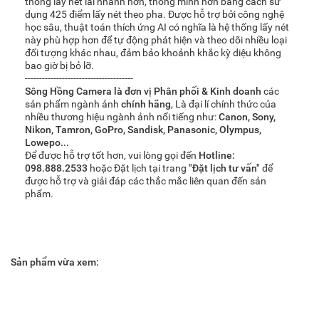
thống lấy nét lai nhanh hơn, thông minh hơn bằng cách sử
dụng 425 điểm lấy nét theo pha. Được hỗ trợ bởi công nghệ
học sâu, thuật toán thích ứng AI có nghĩa là hệ thống lấy nét
này phù hợp hơn để tự động phát hiện và theo dõi nhiều loại
đối tượng khác nhau, đảm bảo khoảnh khắc kỳ diệu không
bao giờ bị bỏ lỡ.
--------------------------------------
Sông Hồng Camera là đơn vị Phân phối & Kinh doanh
các
sản phẩm ngành ảnh
chính hãng
, Là đại lí chính thức của
nhiều thương hiệu ngành ảnh nổi tiếng như:
Canon, Sony,
Nikon, Tamron, GoPro, Sandisk, Panasonic, Olympus,
Lowepo...
Để được hỗ trợ tốt hơn, vui lòng gọi đến
Hotline:
098.888.2533
hoặc Đặt lịch tại trang
"Đặt lịch tư vấn"
để
được hỗ trợ và giải đáp các thắc mắc liên quan đến sản
phẩm.
Sản phẩm vừa xem: