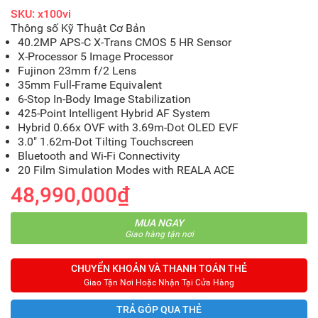
SKU: x100vi
Thông số Kỹ Thuật Cơ Bản
40.2MP APS-C X-Trans CMOS 5 HR Sensor
X-Processor 5 Image Processor
Fujinon 23mm f/2 Lens
35mm Full-Frame Equivalent
6-Stop In-Body Image Stabilization
425-Point Intelligent Hybrid AF System
Hybrid 0.66x OVF with 3.69m-Dot OLED EVF
3.0" 1.62m-Dot Tilting Touchscreen
Bluetooth and Wi-Fi Connectivity
20 Film Simulation Modes with REALA ACE
48,990,000₫
MUA NGAY
Giao hàng tận nơi
CHUYỂN KHOẢN VÀ THANH TOÁN THẺ
Giao Tận Nơi Hoặc Nhận Tại Cửa Hàng
TRẢ GÓP QUA THẺ