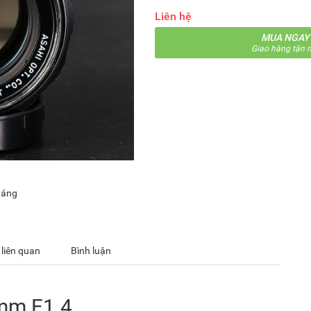
Liên hệ
MUA NGAY
Giao hàng tận n
háng
 liên quan
Bình luận
mm F1.4