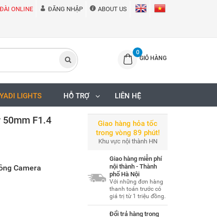
ĐÀI ONLINE
ĐĂNG NHẬP
ABOUT US
0
GIỎ HÀNG
IYADI LIGHTS
HỖ TRỢ
LIÊN HỆ
r 50mm F1.4
Giao hàng hỏa tốc
trong vòng 89 phút!
Khu vực nội thành HN
Giao hàng miễn phí
nội thành - Thành
Hồng Camera
phố Hà Nội
Với những đơn hàng
thanh toán trước có
giá trị từ 1 triệu đồng.
Đổi trả hàng trong