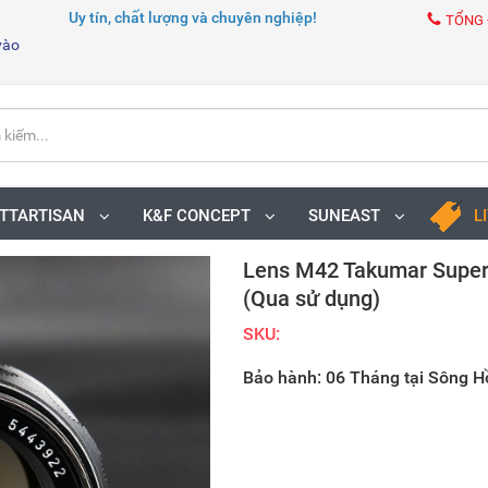
Uy tín, chất lượng và chuyên nghiệp!
TỔNG 
vào
TTARTISAN
K&F CONCEPT
SUNEAST
L
Lens M42 Takumar Supe
(Qua sử dụng)
SKU:
Bảo hành: 06 Tháng tại Sông 