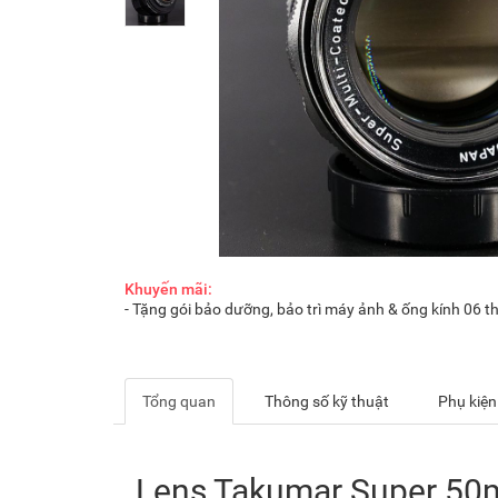
Khuyến mãi:
- Tặng gói bảo dưỡng, bảo trì máy ảnh & ống kính 06 t
Tổng quan
Thông số kỹ thuật
Phụ kiện
Lens Takumar Super 50