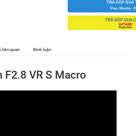
TRẢ GÓP QUA 
Visa, Master, J
TRẢ GÓP QUA 
 liên quan
Bình luận
 F2.8 VR S Macro