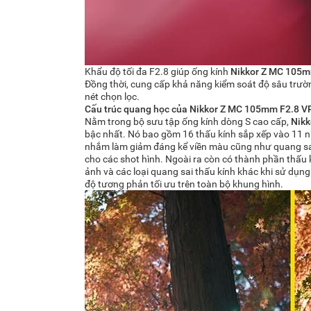
Khẩu độ tối đa F2.8 giúp ống kính
Nikkor Z MC 105
Đồng thời, cung cấp khả năng kiểm soát độ sâu trườn
nét chọn lọc.
Cấu trúc quang học của Nikkor Z MC 105mm F2.8 V
Nằm trong bộ sưu tập ống kính dòng S cao cấp,
Nikk
bậc nhất. Nó bao gồm 16 thấu kính sắp xếp vào 11 n
nhắm làm giảm đáng kể viền màu cũng như quang sai
cho các shot hình. Ngoài ra còn có thành phần thấu k
ảnh và các loại quang sai thấu kính khác khi sử dụng
độ tương phản tối ưu trên toàn bộ khung hình.