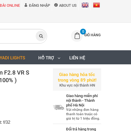
ĐÀI ONLINE
ĐĂNG NHẬP
ABOUT US
0
GIỎ HÀNG
IYADI LIGHTS
HỖ TRỢ
LIÊN HỆ
 F2.8 VR S
Giao hàng hỏa tốc
100% )
trong vòng 89 phút!
Khu vực nội thành HN
Giao hàng miễn phí
nội thành - Thành
phố Hà Nội
Với những đơn hàng
thanh toán trước có
giá trị từ 1 triệu đồng.
: f/32
Đổi trả hàng trong