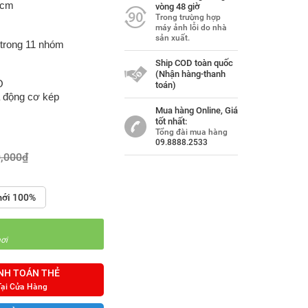
9 cm
vòng 48 giờ
Trong trường hợp
máy ảnh lỗi do nhà
sản xuất.
 trong 11 nhóm
Ship COD toàn quốc
(Nhận hàng-thanh
O
toán)
a động cơ kép
Mua hàng Online, Giá
tốt nhất:
Tổng đài mua hàng
09.8888.2533
0,000₫
ới 100%
ơi
NH TOÁN THẺ
Tại Cửa Hàng