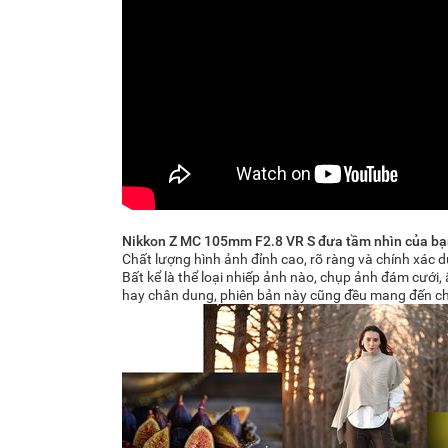
Nikkon Z MC 105mm F2.8 VR S đưa tầm nhìn của bạ
Chất lượng hình ảnh đỉnh cao, rõ ràng và chính xác
Bất kể là thể loại nhiếp ảnh nào, chụp ảnh đám cưới,
hay chân dung, phiên bản này cũng đều mang đến ch