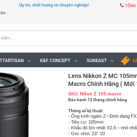
Uy tín, chất lượng và chuyên nghiệp!
TỔNG 
vào
TTARTISAN
K&F CONCEPT
SUNEAST
L
Lens Nikkon Z MC 105mm
Macro Chính Hãng ( Mới 
SKU: Nikon Z 105 macro
Bảo hành 12 tháng chính hãng
Thông số kỹ thuật
- Ống kính ngàm Z / Định dạng FX
- Tiêu cự: 105mm
- Khẩu độ lớn nhất: f/2.8 – nhỏ nhất
- Góc nhìn: 23° 10'