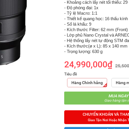
- Khoảng cách lấy nét tối thiểu: 2
- Độ phóng đại: 1x
- Tỷ lệ Macro: 1:1
- Thiết kế quang học: 16 thấu kính
- Số lá khẩu: 9
- Kích thước Filter: 62 mm (Front)
- Lớp phủ Nano Crystal và ARNE
- Hệ thống lấy nét tự động STM đ
- Kích thước(ø x L): 85 x 140 mm
- Trọng lượng: 630 g
24,990,000₫
25,50
Tiêu đề
Hàng Chính hãng
Hàng m
MUA NGAY
Giao hàng tận n
CHUYỂN KHOẢN VÀ THA
Giao Tận Nơi Hoặc Nhận 