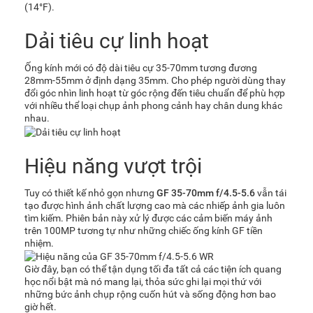
(14°F).
Dải tiêu cự linh hoạt
Ống kính mới có độ dài tiêu cự 35-70mm tương đương
28mm-55mm ở định dạng 35mm. Cho phép người dùng thay
đổi góc nhìn linh hoạt từ góc rộng đến tiêu chuẩn để phù hợp
với nhiều thể loại chụp ảnh phong cảnh hay chân dung khác
nhau.
Hiệu năng vượt trội
Tuy có thiết kế nhỏ gọn nhưng
GF 35-70mm f/4.5-5.6
vẫn tái
tạo được hình ảnh chất lượng cao mà các nhiếp ảnh gia luôn
tìm kiếm. Phiên bản này xử lý được các cảm biến máy ảnh
trên 100MP tương tự như những chiếc ống kính GF tiền
nhiệm.
Giờ đây, bạn có thể tận dụng tối đa tất cả các tiện ích quang
học nổi bật mà nó mang lại, thỏa sức ghi lại mọi thứ với
những bức ảnh chụp rộng cuốn hút và sống động hơn bao
giờ hết.