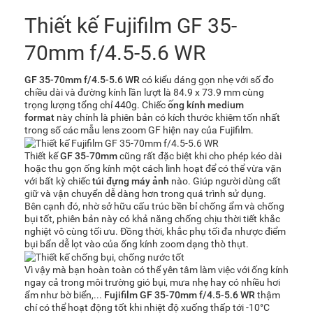
Thiết kế Fujifilm GF 35-
70mm f/4.5-5.6 WR
GF 35-70mm f/4.5-5.6 WR
có kiểu dáng gọn nhẹ với số đo
chiều dài và đường kính lần lượt là 84.9 x 73.9 mm cùng
trọng lượng tổng chỉ 440g. Chiếc
ống kính medium
format
này chính là phiên bản có kích thước khiêm tốn nhất
trong số các mẫu lens zoom GF hiện nay của Fujifilm.
Thiết kế
GF 35-70mm
cũng rất đặc biệt khi cho phép kéo dài
hoặc thu gọn ống kính một cách linh hoạt để có thể vừa vặn
với bất kỳ chiếc
túi đựng máy ảnh
nào. Giúp người dùng cất
giữ và vận chuyển dễ dàng hơn trong quá trình sử dụng.
Bên cạnh đó, nhờ sở hữu cấu trúc bền bỉ chống ẩm và chống
bụi tốt, phiên bản này có khả năng chống chịu thời tiết khắc
nghiệt vô cùng tối ưu. Đồng thời, khắc phụ tối đa nhược điểm
bụi bẩn dễ lọt vào của ống kính zoom dạng thò thụt.
Vì vậy mà bạn hoàn toàn có thể yên tâm làm việc với ống kính
ngay cả trong môi trường gió bụi, mưa nhẹ hay có nhiều hơi
ẩm như bờ biển,...
Fujifilm GF 35-70mm f/4.5-5.6 WR
thậm
chí có thể hoạt động tốt khi nhiệt độ xuống thấp tới -10°C