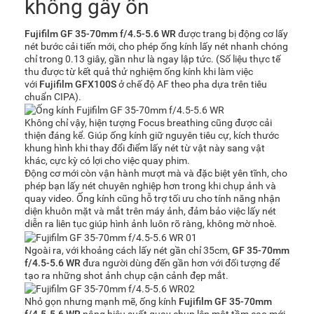
không gây ồn
Fujifilm GF 35-70mm f/4.5-5.6 WR
được trang bị động cơ lấy
nét bước cải tiến mới, cho phép ống kính lấy nét nhanh chóng
chỉ trong 0.13 giây, gần như là ngay lập tức. (Số liệu thực tế
thu được từ kết quả thử nghiệm ống kính khi làm việc
với
Fujifilm GFX100S
ở chế độ AF theo pha dựa trên tiêu
chuẩn CIPA).
Không chỉ vậy, hiện tượng Focus breathing cũng được cải
thiện đáng kể. Giúp ống kính giữ nguyên tiêu cự, kích thước
khung hình khi thay đổi điểm lấy nét từ vật này sang vật
khác, cực kỳ có lợi cho việc quay phim.
Động cơ mới còn vận hành mượt mà và đặc biệt yên tĩnh, cho
phép bạn lấy nét chuyên nghiệp hơn trong khi chụp ảnh và
quay video. Ống kính cũng hỗ trợ tối ưu cho tính năng nhận
diện khuôn mặt và mắt trên máy ảnh, đảm bảo việc lấy nét
diễn ra liên tục giúp hình ảnh luôn rõ ràng, không mờ nhoè.
Ngoài ra, với khoảng cách lấy nét gần chỉ 35cm,
GF 35-70mm
f/4.5-5.6 WR
đưa người dùng đến gần hơn với đối tượng để
tạo ra những shot ảnh chụp cận cảnh đẹp mắt.
Nhỏ gọn nhưng mạnh mẽ, ống kính
Fujifilm GF 35-70mm