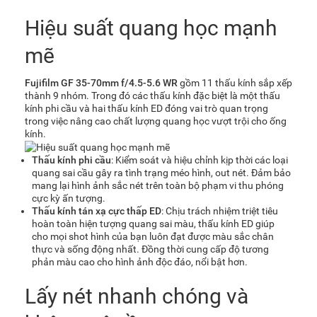
Hiệu suất quang học mạnh
mẽ
Fujifilm GF 35-70mm f/4.5-5.6 WR
gồm 11 thấu kính sắp xếp
thành 9 nhóm. Trong đó các thấu kính đặc biệt là một thấu
kính phi cầu và hai thấu kính ED đóng vai trò quan trọng
trong việc nâng cao chất lượng quang học vượt trội cho ống
kính.
Thấu kính phi cầu
: Kiểm soát và hiệu chỉnh kịp thời các loại
quang sai cầu gây ra tình trạng méo hình, out nét. Đảm bảo
mang lại hình ảnh sắc nét trên toàn bộ phạm vi thu phóng
cực kỳ ấn tượng.
Thấu kính tán xạ cực thấp ED
: Chịu trách nhiệm triệt tiêu
hoàn toàn hiện tượng quang sai màu, thấu kính ED giúp
cho mọi shot hình của bạn luôn đạt được màu sắc chân
thực và sống động nhất. Đồng thời cung cấp độ tương
phản màu cao cho hình ảnh độc đáo, nổi bật hơn.
Lấy nét nhanh chóng và