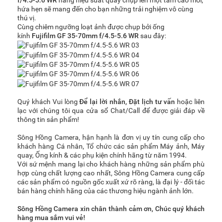
f/4.5-5.6 WR
nâng hiệu suất quay chụp lên một tầm cao mới,
hứa hẹn sẽ mang đến cho bạn những trải nghiệm vô cùng
thú vị.
Cùng chiêm ngưỡng loạt ảnh được chụp bởi ống
kính
Fujifilm GF 35-70mm f/4.5-5.6 WR
sau đây:
Quý khách Vui lòng
Để lại lời nhắn
,
Đặt lịch tư vấn
hoặc liên
lạc với chúng tôi qua cửa sổ Chat/Call để được giải đáp về
thông tin sản phẩm!
Sông Hồng Camera, hận hạnh là đơn vị uy tín cung cấp cho
khách hàng Cá nhân, Tổ chức các sản phẩm Máy ảnh, Máy
quay, Ống kính & các phụ kiện chính hãng từ năm 1994.
Với sứ mệnh mang lại cho khách hàng những sản phẩm phù
hợp cùng chất lượng cao nhất, Sông Hồng Camera cung cấp
các sản phẩm có nguồn gốc xuất xứ rõ ràng, là đại lý - đối tác
bán hàng chính hãng của các thương hiệu ngành ảnh lớn.
Sông Hồng Camera xin chân thành cảm ơn, Chúc quý khách
hàng mua sắm vui vẻ!