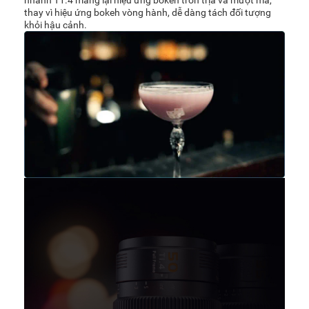
nhanh T1.4 mang lại hiệu ứng bokeh tròn trịa và mượt mà,
thay vì hiệu ứng bokeh vòng hành, dễ dàng tách đối tượng
khỏi hậu cảnh.