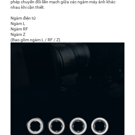
phép chuyển đổi liền mạch giữa các ngàm máy ảnh khác
nhau khi cần thiết.
Ngàm điện tử
Ngàm L
Ngàm RF
Ngàm Z
(Bao gồm ngàm L / RF / Z)