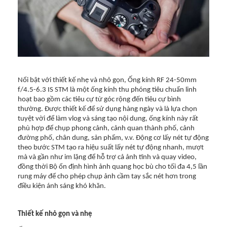
Nổi bật với thiết kế nhẹ và nhỏ gọn, Ống kính RF 24-50mm
f/4.5-6.3 IS STM là một ống kính thu phóng tiêu chuẩn linh
hoạt bao gồm các tiêu cự từ góc rộng đến tiêu cự bình
thường. Được thiết kế để sử dụng hàng ngày và là lựa chọn
tuyệt vời để làm vlog và sáng tạo nội dung, ống kính này rất
phù hợp để chụp phong cảnh, cảnh quan thành phố, cảnh
đường phố, chân dung, sản phẩm, v.v. Động cơ lấy nét tự động
theo bước STM tạo ra hiệu suất lấy nét tự động nhanh, mượt
mà và gần như im lặng để hỗ trợ cả ảnh tĩnh và quay video,
đồng thời Bộ ổn định hình ảnh quang học bù cho tối đa 4,5 lần
rung máy để cho phép chụp ảnh cầm tay sắc nét hơn trong
điều kiện ánh sáng khó khăn.
Thiết kế nhỏ gọn và nhẹ