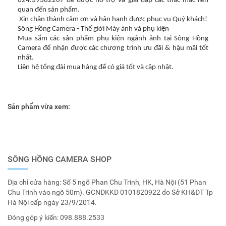
024.39382267 để được hỗ trợ và giải đáp các thắc mắc liên
quan đến sản phẩm.
Xin chân thành cảm ơn và hân hạnh được phục vụ Quý khách!
Sông Hồng Camera - Thế giới Máy ảnh và phụ kiện
Mua sắm các sản phẩm phụ kiện ngành ảnh tại Sông Hồng
Camera để nhận được các chương trình ưu đãi & hậu mãi tốt
nhất.
Liên hệ tổng đài mua hàng để có giá tốt và cập nhật.
Sản phẩm vừa xem:
SÔNG HỒNG CAMERA SHOP
Địa chỉ cửa hàng: Số 5 ngõ Phan Chu Trinh, HK, Hà Nội (51 Phan
Chu Trinh vào ngõ 50m). GCNĐKKD 0101820922 do Sở KH&ĐT Tp
Hà Nội cấp ngày 23/9/2014.
Đóng góp ý kiến:
098.888.2533