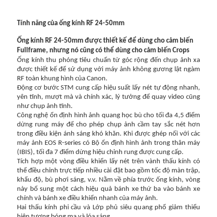
Tính năng của ống kính RF 24-50mm
Ống kính RF 24-50mm được thiết kế để dùng cho cảm biến
Fullframe, nhưng nó cũng có thể dùng cho cảm biến Crops
Ống kính thu phóng tiêu chuẩn từ góc rộng đến chụp ảnh xa
được thiết kế để sử dụng với máy ảnh không gương lật ngàm
RF toàn khung hình của Canon.
Động cơ bước STM cung cấp hiệu suất lấy nét tự động nhanh,
yên tĩnh, mượt mà và chính xác, lý tưởng để quay video cũng
như chụp ảnh tĩnh.
Công nghệ ổn định hình ảnh quang học bù cho tối đa 4,5 điểm
dừng rung máy để cho phép chụp ảnh cầm tay sắc nét hơn
trong điều kiện ánh sáng khó khăn. Khi được ghép nối với các
máy ảnh EOS R-series có Bộ ổn định hình ảnh trong thân máy
(IBIS), tối đa 7 điểm dừng hiệu chỉnh rung được cung cấp.
Tích hợp một vòng điều khiển lấy nét trên vành thấu kính có
thể điều chỉnh trực tiếp nhiều cài đặt bao gồm tốc độ màn trập,
khẩu độ, bù phơi sáng, v.v. Nằm về phía trước ống kính, vòng
này bổ sung một cách hiệu quả bánh xe thứ ba vào bánh xe
chính và bánh xe điều khiển nhanh của máy ảnh.
Hai thấu kính phi cầu và Lớp phủ siêu quang phổ giảm thiểu
hiện tượng bóng ma và lóa sáng.