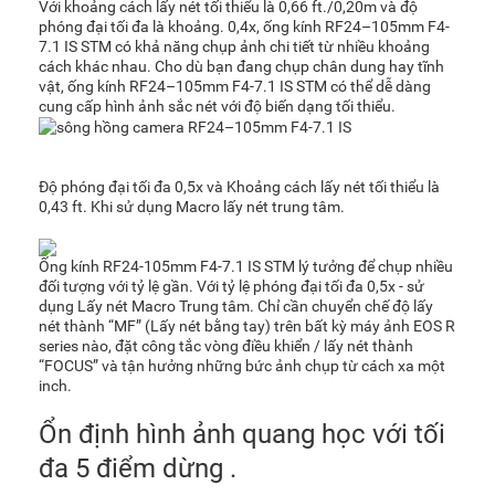
Với khoảng cách lấy nét tối thiểu là 0,66 ft./0,20m và độ
phóng đại tối đa là khoảng. 0,4x, ống kính RF24–105mm F4-
7.1 IS STM có khả năng chụp ảnh chi tiết từ nhiều khoảng
cách khác nhau. Cho dù bạn đang chụp chân dung hay tĩnh
vật, ống kính RF24–105mm F4-7.1 IS STM có thể dễ dàng
cung cấp hình ảnh sắc nét với độ biến dạng tối thiểu.
Độ phóng đại tối đa 0,5x và Khoảng cách lấy nét tối thiểu là
0,43 ft. Khi sử dụng Macro lấy nét trung tâm.
Ống kính RF24-105mm F4-7.1 IS STM lý tưởng để chụp nhiều
đối tượng với tỷ lệ gần. Với tỷ lệ phóng đại tối đa 0,5x - sử
dụng Lấy nét Macro Trung tâm. Chỉ cần chuyển chế độ lấy
nét thành “MF” (Lấy nét bằng tay) trên bất kỳ máy ảnh EOS R
series nào, đặt công tắc vòng điều khiển / lấy nét thành
“FOCUS” và tận hưởng những bức ảnh chụp từ cách xa một
inch.
Ổn định hình ảnh quang học với tối
đa 5 điểm dừng .