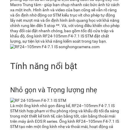
Macro Trung tâm - giúp bạn chụp nhanh các bức ảnh từ cách
xa một inch. Hình ảnh và video của bạn cũng sẽ vẫn rõ ràng
và ổn định nhờ động cơ STM kiểu trục vít cho phép tự động
lấy nét mượt mà và ổn định hình ảnh quang học với khả năng
chỉnh rung lên đến 5 stop **. Và, với vòng điều khiển cho phép
thay đổi cài đặt nhanh chóng, bao gồm tốc độ cửa trập và
khẩu độ, ống kính RF24-105mm F4-7.1 IS STM đặt chất
lượng, sự tiện lợi và khả năng kiểm soát trong tay bạn.
Tính năng nổi bật
Nhỏ gọn và Trọng lượng nhẹ
Là một ống kính nhỏ gọn đáng kể, RF24–105mm F4-7.1 IS
STM tích hợp phạm vi thu phóng rộng và khẩu độ tối đa sáng
trong một thiết kế tinh tế, cân bằng tốt, cân bằng thoải mái
trên máy ảnh EOS R series. Ống kính RF24–105mm F4-7.1 IS
STM tạo nên một ống kính nhẹ và thoải mái, hoạt động cả