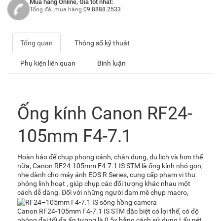
Mua hàng Online, Giá tốt nhất:
Tổng đài mua hàng
09.8888.2533
Tổng quan
Thông số kỹ thuật
Phụ kiện liên quan
Bình luận
Ống kính Canon RF24-
105mm F4-7.1
Hoàn hảo để chụp phong cảnh, chân dung, du lịch và hơn thế
nữa, Canon RF24-105mm F4-7.1 IS STM là ống kính nhỏ gọn,
nhẹ dành cho máy ảnh EOS R Series, cung cấp phạm vi thu
phóng linh hoạt , giúp chụp các đối tượng khác nhau một
cách dễ dàng. Đối với những người đam mê chụp macro,
Canon RF24-105mm F4-7.1 IS STM đặc biệt có lợi thế, có độ
phóng đại tối đa ấn tượng là 0,5x bằng cách sử dụng Lấy nét