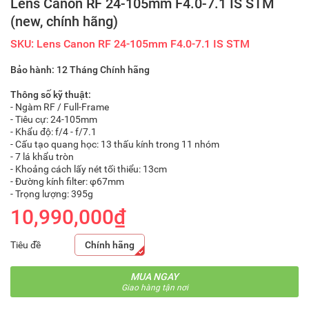
Lens Canon RF 24-105mm F4.0-7.1 IS STM
(new, chính hãng)
SKU: Lens Canon RF 24-105mm F4.0-7.1 IS STM
Bảo hành: 12 Tháng Chính hãng
Thông số kỹ thuật:
- Ngàm RF / Full-Frame
- Tiêu cự: 24-105mm
- Khẩu độ: f/4 - f/7.1
- Cấu tạo quang học: 13 thấu kính trong 11 nhóm
- 7 lá khẩu tròn
- Khoảng cách lấy nét tối thiểu: 13cm
- Đường kính filter: φ67mm
- Trọng lượng: 395g
10,990,000₫
Tiêu đề
Chính hãng
MUA NGAY
Giao hàng tận nơi