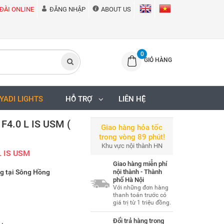
ĐÀI ONLINE
ĐĂNG NHẬP
ABOUT US
0
GIỎ HÀNG
IYADI LIGHTS
HỖ TRỢ
LIÊN HỆ
F4.0 L IS USM (
Giao hàng hỏa tốc
trong vòng 89 phút!
Khu vực nội thành HN
L IS USM
Giao hàng miễn phí
g tại Sông Hồng
nội thành - Thành
phố Hà Nội
Với những đơn hàng
thanh toán trước có
giá trị từ 1 triệu đồng.
Đổi trả hàng trong