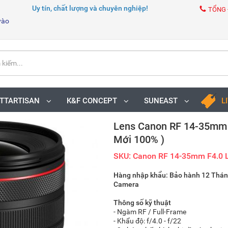
Uy tín, chất lượng và chuyên nghiệp!
TỔNG 
vào
TTARTISAN
K&F CONCEPT
SUNEAST
L
Lens Canon RF 14-35mm 
Mới 100% )
SKU: Canon RF 14-35mm F4.0 
Hàng nhập khẩu: Bảo hành 12 Thán
Camera
Thông số kỹ thuật
- Ngàm RF / Full-Frame
- Khẩu độ: f/4.0 - f/22