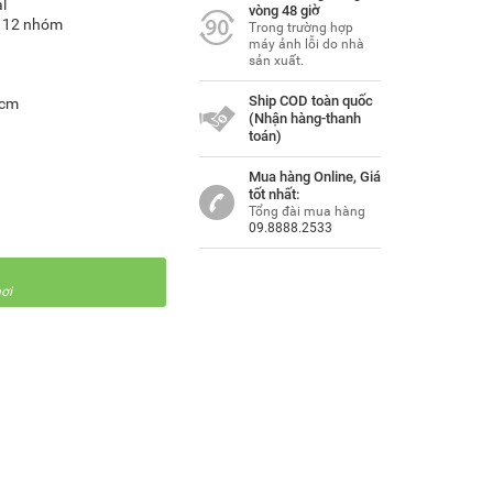
l
vòng 48 giờ
/ 12 nhóm
Trong trường hợp
máy ảnh lỗi do nhà
sản xuất.
Ship COD toàn quốc
1cm
(Nhận hàng-thanh
toán)
Mua hàng Online, Giá
tốt nhất:
Tổng đài mua hàng
09.8888.2533
ơi