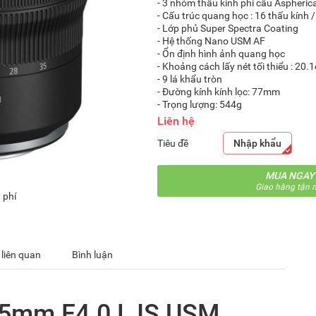
-
3 nhóm thấu kính phi cầu Aspherica
-
Cấu trúc quang học : 16 thấu kính 
- Lớp phủ Super Spectra Coating
- Hệ thống Nano USM AF
- Ổn định hình ảnh quang học
-
Khoảng cách lấy nét tối thiểu : 20.
- 9 lá khẩu tròn
- Đường kính kính lọc: 77mm
- Trọng lượng: 544g
Liên hệ
Tiêu đề
Nhập khẩu
MUA NGAY
Giao hàng tận n
 phí
 liên quan
Bình luận
35mm F4.0 L IS USM