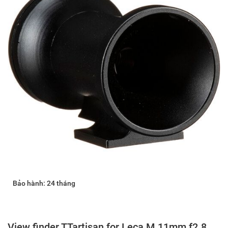
Bảo hành: 24 tháng
View finder TTartisan for Leca M 11mm f2.8