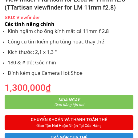
(TTartisan viewfinder for LM 11mm f2.8)
SKU: Viewfinder
Các tính năng chính
Kính ngắm cho ống kính mắt cá 11mm f 2.8
Công cụ tìm kiếm phụ tùng hoặc thay thế
Kích thước: 2,1 x 1,3 "
180 & # độ; Góc nhìn
Đính kèm qua Camera Hot Shoe
1,300,000₫
MUA NGAY
Giao hàng tận nơi
CHUYỂN KHOẢN VÀ THANH TOÁN THẺ
Giao Tận Nơi Hoặc Nhận Tại Cửa Hàng
TRẢ GÓP QUA THẺ