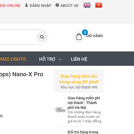
ĐÀI ONLINE
ĐĂNG NHẬP
ABOUT US
0
GIỎ HÀNG
IYADI LIGHTS
HỖ TRỢ
LIÊN HỆ
tops) Nano-X Pro
Giao hàng hỏa tốc
trong vòng 89 phút!
Khu vực nội thành HN
Giao hàng miễn phí
nội thành - Thành
phố Hà Nội
Với những đơn hàng
ớc
thanh toán trước có
giá trị từ 1 triệu đồng.
Đổi trả hàng trong