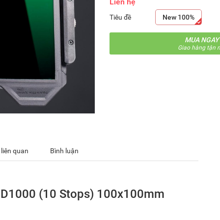
Liên hệ
Tiêu đề
New 100%
MUA NGAY
Giao hàng tận n
 liên quan
Bình luận
 ND1000 (10 Stops) 100x100mm