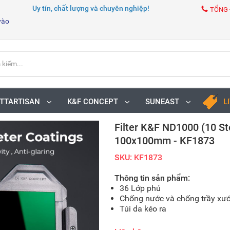
Uy tín, chất lượng và chuyên nghiệp!
TỔNG 
vào
TTARTISAN
K&F CONCEPT
SUNEAST
L
Filter K&F ND1000 (10 S
100x100mm - KF1873
SKU: KF1873
Thông tin sản phẩm
:
36 Lớp phủ
Chống nước và chống trầy xư
Túi da kéo ra