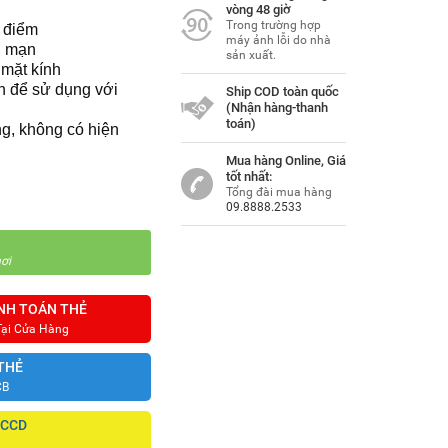
vòng 48 giờ
Trong trường hợp
 điểm
máy ảnh lỗi do nhà
g mạn
sản xuất.
 mặt kính
n để sử dụng với
Ship COD toàn quốc
(Nhận hàng-thanh
toán)
g, không có hiện
Mua hàng Online, Giá
tốt nhất:
Tổng đài mua hàng
09.8888.2533
ơi
NH TOÁN THẺ
Tại Cửa Hàng
THẺ
CB
CCCD