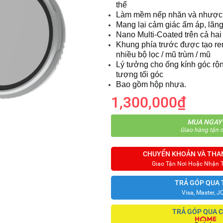
thể
Làm mềm nếp nhăn và nhược
Mang lại cảm giác ấm áp, lãn
Nano Multi-Coated trên cả hai
Khung phía trước được tạo re
nhiều bộ lọc / mũ trùm / mũ
Lý tưởng cho ống kính góc rộn
tượng tối góc
Bao gồm hộp nhựa.
1,300,000₫
MUA NGAY
Giao hàng tận n
CHUYỂN KHOẢN VÀ THA
Giao Tận Nơi Hoặc Nhận 
TRẢ GÓP QUA 
Visa, Master, J
TRẢ GÓP QUA 