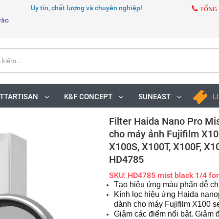
Uy tín, chất lượng và chuyên nghiệp!
TỔNG 
vào
TTARTISAN
K&F CONCEPT
SUNEAST
L
Filter Haida Nano Pro Mi
cho máy ảnh Fujifilm X10
X100S, X100T, X100F, X10
HD4785
SKU: HD4785 mist black 1/4 for
Tạo hiệu ứng màu phấn dễ ch
Kính lọc hiệu ứng Haida nanop
dành cho máy Fujifilm X100 s
Giảm các điểm nổi bật. Giảm 