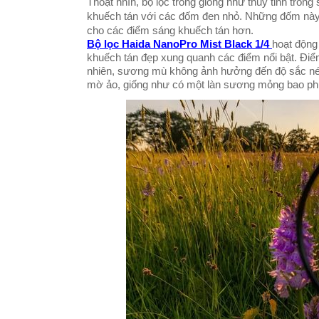
Thoạt nhìn, bộ lọc trông giống như thủy tinh tron
khuếch tán với các đốm đen nhỏ. Những đốm này c
cho các điểm sáng khuếch tán hơn.
Bộ lọc Haida NanoPro Mist Black 1/4
hoạt động
khuếch tán đẹp xung quanh các điểm nổi bật. Điểm
nhiên, sương mù không ảnh hưởng đến độ sắc nét
mờ ảo, giống như có một làn sương mỏng bao ph