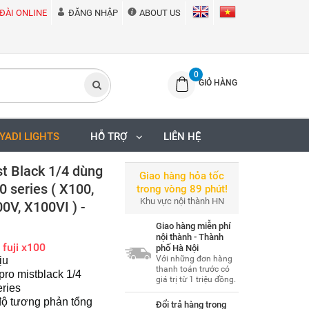
ĐÀI ONLINE
ĐĂNG NHẬP
ABOUT US
0
GIỎ HÀNG
IYADI LIGHTS
HỖ TRỢ
LIÊN HỆ
st Black 1/4 dùng
Giao hàng hỏa tốc
0 series ( X100,
trong vòng 89 phút!
Khu vực nội thành HN
0V, X100VI ) -
Giao hàng miễn phí
nội thành - Thành
 fuji x100
phố Hà Nội
Với những đơn hàng
ịu
thanh toán trước có
ro mistblack 1/4
giá trị từ 1 triệu đồng.
eries
độ tương phản tổng
Đổi trả hàng trong