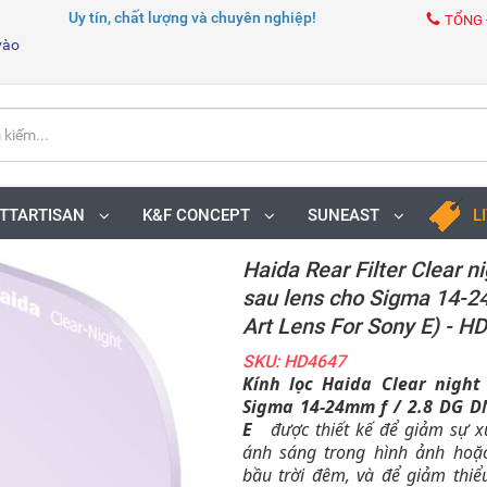
Uy tín, chất lượng và chuyên nghiệp!
TỔNG 
vào
TTARTISAN
K&F CONCEPT
SUNEAST
L
Haida Rear Filter Clear nig
sau lens cho Sigma 14-
Art Lens For Sony E) - H
SKU: HD4647
Kính lọc Haida Clear nigh
Sigma 14-24mm f / 2.8 DG D
E
được thiết kế để giảm sự xu
ánh sáng trong hình ảnh ho
bầu trời đêm, và để giảm thi