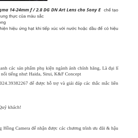
igma 14-24mm f / 2.8 DG DN Art Lens cho Sony E
chế tạo
trung thực của màu sắc
ong
iện hiệu ứng hạt khi tiếp xúc với nước hoặc dầu để có hiệu
nh các sản phẩm phụ kiện ngành ảnh chính hãng, Là đại lí
 nổi tiếng như: Haida, Sirui, K&F Concept
 024.39382267 để được hỗ trợ và giải đáp các thắc mắc liên
Quý khách!
g Hồng Camera để nhận được các chương trình ưu đãi & hậu