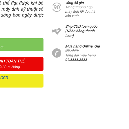
ó thể đạt được khi bộ
vòng 48 giờ
Trong trường hợp
g máy ảnh kỹ thuật số
máy ảnh lỗi do nhà
h sáng ban ngày được
sản xuất.
Ship COD toàn quốc
(Nhận hàng-thanh
toán)
Mua hàng Online, Giá
ơi
tốt nhất:
Tổng đài mua hàng
09.8888.2533
NH TOÁN THẺ
Tại Cửa Hàng
CCCD