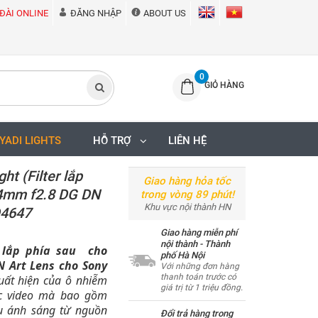
ĐÀI ONLINE
ĐĂNG NHẬP
ABOUT US
0
GIỎ HÀNG
IYADI LIGHTS
HỖ TRỢ
LIÊN HỆ
ht (Filter lắp
Giao hàng hỏa tốc
24mm f2.8 DG DN
trong vòng 89 phút!
Khu vực nội thành HN
D4647
Giao hàng miễn phí
nội thành - Thành
t lắp phía sau cho
phố Hà Nội
N Art Lens cho Sony
Với những đơn hàng
thanh toán trước có
ất hiện của ô nhiễm
giá trị từ 1 triệu đồng.
ặc video mà bao gồm
ểu ánh sáng từ nguồn
Đổi trả hàng trong