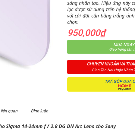
sáng nhân tạo. Hiệu ứng này c
lọc được sử dụng trên hệ thốn
với cài đặt cân bằng trắng án
chọn.
950,000₫
MUA NGAY
Giao hàng tận n
CHUYỂN KHOẢN VÀ THA
Giao Tận Nơi Hoặc Nhận 
TRẢ GÓP QUA 
 liên quan
Bình luận
cho Sigma 14-24mm f / 2.8 DG DN Art Lens cho Sony